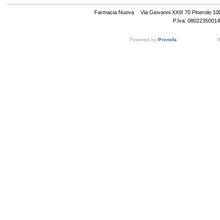
Farmacia Nuova
Via Giovanni XXIII 70 Pinerolo 1
P.Iva: 08022350014
Powered by
Prenofa
W