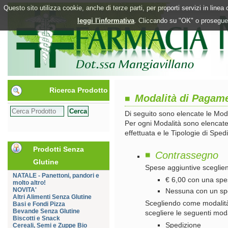
Questo sito utilizza cookie, anche di terze parti, per proporti servizi in line
leggi l'informativa
. Cliccando su "OK" o proseguen
Ricerca Prodotto
Modalità di Pagam
Di seguito sono elencate le Moda
Per ogni Modalità sono elencate
effettuata e le Tipologie di Sped
Prodotti Senza
Contrassegno
Glutine
Spese aggiuntive sceglie
NATALE - Panettoni, pandori e
€ 6,00 con una spe
molto altro!
NOVITA'
Nessuna con un sp
Altri Alimenti Senza Glutine
Scegliendo come modalit
Basi e Fondi Pizza
Bevande Senza Glutine
scegliere le seguenti mod
Biscotti e Snack
Spedizione
Cereali, Semi e Zuppe Bio