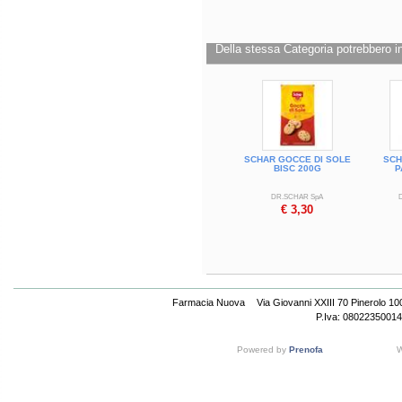
Della stessa Categoria potrebbero in
SCHAR GOCCE DI SOLE
SCH
BISC 200G
P
DR.SCHAR SpA
€ 3,30
Farmacia Nuova
Via Giovanni XXIII 70 Pinerolo 1
P.Iva: 08022350014
Powered by
Prenofa
W