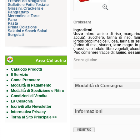
Freschi ed Artigianali
Gallette e Fette Tostate
Grissini, Crackers e
Pangrattato
Merendine e Torte
Pane
Croissant
Pasta
Prima Colazione
Ingredienti
Salatini e Snack Salati
Uovo
intero, amido di riso, margarin
Surgelati
acqua), zucchero, farina di riso, fari
idrossipropilmetilcellulosa, farina di s
(farina di riso, starter),
latte
magro in p
grassi; sale iodato, fibre vegetali, alcoo
Può contenere tracce di:
lupino
,
sesa
Area Celiachia
Senza
glutine
.
Conservazione
Catalogo Prodotti
Conservare a temperatura ambiente.
Il Servizio
Validità a confezionamento integro: 4 m
Come Prenotare
Formato
Modalità di Consegna
Modalità di Pagamento
Busta da 200 g.
Modalità di Spedizione e Ritiro
Condizioni di Vendita
La Celiachia
Iscriviti alla Newsletter
Informazioni
Informativa Privacy
Torna al Sito Principale >>
INDIETRO