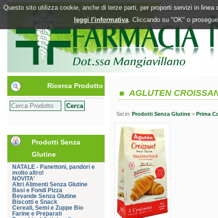
Questo sito utilizza cookie, anche di terze parti, per proporti servizi in line
leggi l'informativa
. Cliccando su "OK" o proseguen
Ricerca Prodotto
AGLUTEN CROISSAN
Sei in:
Prodotti Senza Glutine
>
Prima C
Prodotti Senza
Glutine
NATALE - Panettoni, pandori e
molto altro!
NOVITA'
Altri Alimenti Senza Glutine
Basi e Fondi Pizza
Bevande Senza Glutine
Biscotti e Snack
Cereali, Semi e Zuppe Bio
Farine e Preparati