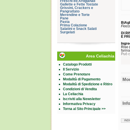
Freschi ed Artigianali
Gallette e Fette Tostate
Grissini, Crackers e
Pangrattato
Merendine e Torte
Pane
Pasta
BiAgl
Prima Colazione
Fiocc
Salatini e Snack Salati
Surgelati
DI R
E FR
Ingre
Riso 
farin
Può c
Area Celiachia
Catalogo Prodotti
Il Servizio
Energ
Come Prenotare
Grass
Mod
Modalità di Pagamento
di cui
Modalità di Spedizione e Ritiro
saturi
Carboi
Condizioni di Vendita
di cui
La Celiachia
Fibre
Iscriviti alla Newsletter
Prote
Sale
Inf
Informativa Privacy
Form
Torna al Sito Principale >>
Confe
Cod.
IND