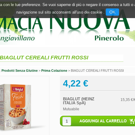
inea con le tue preferenze. Se vuoi saperne di più o negare il consenso a tutti 
OK
navigazione sul sito acconsenti all'uso dei cookie .
BIAGLUT CEREALI FRUTTI ROSSI
n:
Prodotti Senza Glutine
>
Prima Colazione
> BIAGLUT CEREALI FRUTTI ROSSI
4,22 €
BIAGLUT (HEINZ
15,35 €/
ITALIA SpA)
Mutuabile