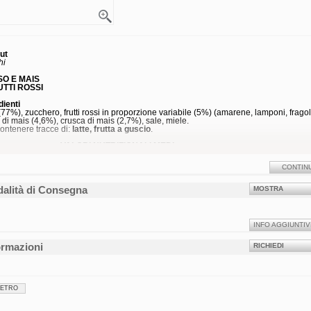
ut
hi
ISO E MAIS
UTTI ROSSI
dienti
(77%), zucchero, frutti rossi in proporzione variabile (5%) (amarene, lamponi, fragol
a di mais (4,6%), crusca di mais (2,7%), sale, miele.
ontenere tracce di:
latte, frutta a guscio
.
VALORI NUTRIZIONALI MEDI
Unità di
per 100 g di
per porzione (30 g di
misura
prodotto
prodotto)
CONTIN
ia
kJ
1624
487
kcal
383
115
i
g
1,5
0,5
alità di Consegna
MOSTRA
: acidi grassi
g
0,5
0,15
drati (p.d.)
g
84,0
25,2
: zuccheri
g
12,0
3,6
INFO AGGIUNTIV
g
3,5
1,1
ine (Nx6, 25)
g
6,6
2,0
ormazioni
g
0,75
0,225
RICHIEDI
ato
zione da 275 g
70216000
IETRO