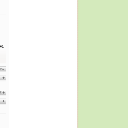
e),
UA
E