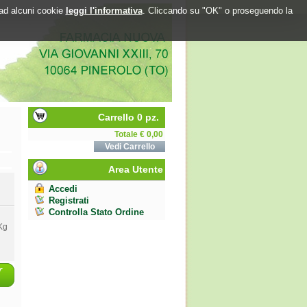
o ad alcuni cookie
leggi l'informativa
. Cliccando su "OK" o proseguendo la
Carrello 0 pz.
Totale € 0,00
Vedi Carrello
Area Utente
Accedi
Registrati
Controlla Stato Ordine
Kg