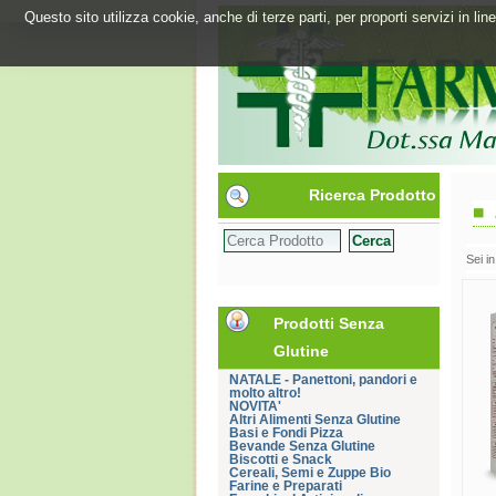
Questo sito utilizza cookie, anche di terze parti, per proporti servizi in l
Ricerca Prodotto
Sei i
Prodotti Senza
Glutine
NATALE - Panettoni, pandori e
molto altro!
NOVITA'
Altri Alimenti Senza Glutine
Basi e Fondi Pizza
Bevande Senza Glutine
Biscotti e Snack
Cereali, Semi e Zuppe Bio
Farine e Preparati