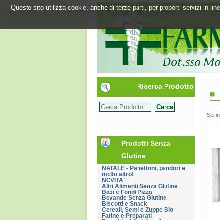
Questo sito utilizza cookie, anche di terze parti, per proporti servizi in l
Ricerca Prodotto
Sei i
Prodotti Senza
Glutine
NATALE - Panettoni, pandori e
molto altro!
NOVITA'
Altri Alimenti Senza Glutine
Basi e Fondi Pizza
Bevande Senza Glutine
Biscotti e Snack
Cereali, Semi e Zuppe Bio
Farine e Preparati