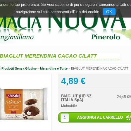
inea con le tue preferenze. Se vuoi saperne di più o negare il consenso a tutti 
OK
navigazione sul sito acconsenti all'uso dei cookie .
BIAGLUT MERENDINA CACAO C/LATT
n:
Prodotti Senza Glutine
>
Merendine e Torte
> BIAGLUT MERENDINA CACAO C/LATT
4,89 €
BIAGLUT (HEINZ
24,45 €/
ITALIA SpA)
Mutuabile