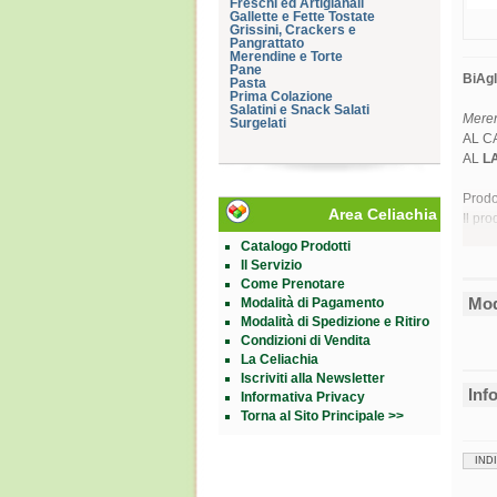
Freschi ed Artigianali
Gallette e Fette Tostate
Grissini, Crackers e
Pangrattato
Merendine e Torte
Pane
BiAgl
Pasta
Prima Colazione
Salatini e Snack Salati
Mere
Surgelati
AL C
AL
L
Prodo
Area Celiachia
Il pr
Può c
Catalogo Prodotti
Il Servizio
Ingre
Come Prenotare
Uova
Mod
Modalità di Pagamento
fresc
Modalità di Spedizione e Ritiro
latte
Condizioni di Vendita
conse
La Celiachia
Iscriviti alla Newsletter
palma
Inf
Informativa Privacy
(3,2%
Torna al Sito Principale >>
grass
gomma
acido
IND
*Le p