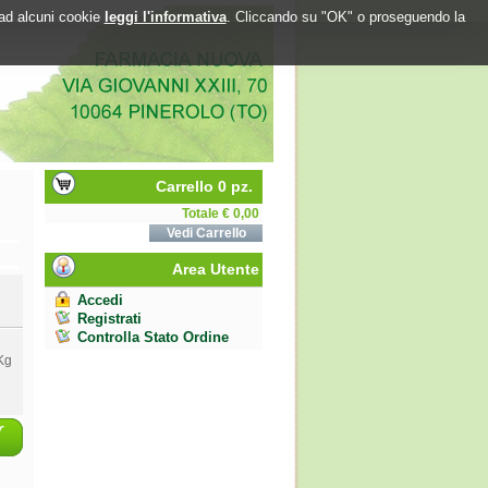
o ad alcuni cookie
leggi l'informativa
. Cliccando su "OK" o proseguendo la
Carrello 0 pz.
Totale € 0,00
Vedi Carrello
Area Utente
Accedi
Registrati
Controlla Stato Ordine
Kg