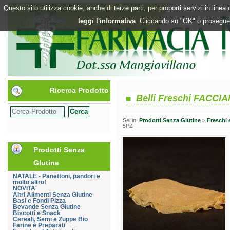
Questo sito utilizza cookie, anche di terze parti, per proporti servizi in line
leggi l'informativa
. Cliccando su "OK" o proseguen
Ricerca Prodotto
Belli Freschi FACC
Sei in:
Prodotti Senza Glutine
>
Freschi 
5PZ
Prodotti Senza
Glutine
NATALE - Panettoni, pandori e
molto altro!
NOVITA'
Altri Alimenti Senza Glutine
Basi e Fondi Pizza
Bevande Senza Glutine
Biscotti e Snack
Cereali, Semi e Zuppe Bio
Farine e Preparati