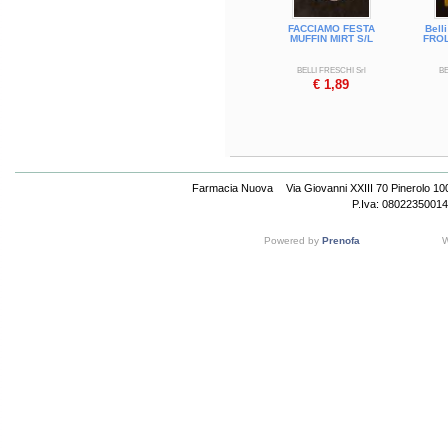
FACCIAMO FESTA
Bell
MUFFIN MIRT S/L
FROL
BELLI FRESCHI Srl
BE
€ 1,89
Farmacia Nuova
Via Giovanni XXIII 70 Pinerolo 1
P.Iva: 08022350014
Powered by
Prenofa
W