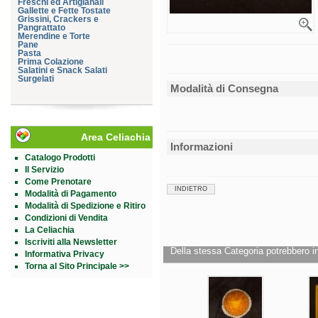
Freschi ed Artigianali
Gallette e Fette Tostate
Grissini, Crackers e
Pangrattato
Merendine e Torte
Pane
Pasta
Prima Colazione
Salatini e Snack Salati
Surgelati
Modalità di Consegna
Area Celiachia
Informazioni
Catalogo Prodotti
Il Servizio
Come Prenotare
INDIETRO
Modalità di Pagamento
Modalità di Spedizione e Ritiro
Condizioni di Vendita
La Celiachia
Iscriviti alla Newsletter
Della stessa Categoria potrebbero in
Informativa Privacy
Torna al Sito Principale >>