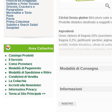
Freschi ed Artigianali
Gallette e Fette Tostate
Grissini, Crackers e
Pangrattato
Merendine e Torte
Pane
Céréal Senza glutine
Mini plum cake co
Pasta
Prima Colazione
Prodotto dietetico destinato a soggetti c
Salatini e Snack Salati
Surgelati
Ingredienti
Uovo; ripieno di fragola 20% (zucchero
fragola 3,2%; gelificanti: pectine; alginat
acidità: fosfato tricalcico; citrato di so
Area Celiachia
concentrati: zucca;mela; ravanella; pom
fecola di patate; destrosio da mais; stab
Catalogo Prodotti
amido di riso pregelatinizzato; addensan
Il Servizio
disodico; carbonato acido di sodio; fosf
Come Prenotare
aromi.
Modalità di Consegna
Modalità di Pagamento
Senza glutine.
Modalità di Spedizione e Ritiro
Condizioni di Vendita
Caratteristiche nutrizionali
La Celiachia
Iscriviti alla Newsletter
Contenuti medi
per 100 g di p
Informazioni
Informativa Privacy
Valore energetico
388 kcal - 
Proteine
Torna al Sito Principale >>
Carboidrati
di cui zuccheri
Grassi
INDIETRO
di cui saturi
Fibre
Sodio