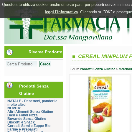
Questo sito utilizza cookie, anche di terze parti, per proporti servizi in line
leggi l'informativa
. Cliccando su "OK" o proseguen
Ricerca Prodotto
CEREAL MINIPLUM 
Sei in:
Prodotti Senza Glutine
>
Merendin
Prodotti Senza
Glutine
NATALE - Panettoni, pandori e
molto altro!
NOVITA'
Altri Alimenti Senza Glutine
Basi e Fondi Pizza
Bevande Senza Glutine
Biscotti e Snack
Cereali, Semi e Zuppe Bio
Farine e Preparati