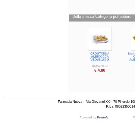
Formato
Confezione da 210 g
Della stessa Categoria potrebbero in
Cod.
194999
CROSTATINA
Mari
ALBICOCCA
C
VEGAN160G
ALB
DA MARIO Srl
€ 4,80
Farmacia Nuova
Via Giovanni XXIII 70 Pinerolo 1
P.Iva: 08022350014
Powered by
Prenofa
W