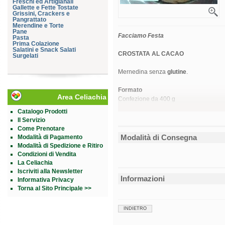
Freschi ed Artigianali
Gallette e Fette Tostate
Grissini, Crackers e
Pangrattato
Merendine e Torte
Pane
Facciamo Festa
Pasta
Prima Colazione
Salatini e Snack Salati
CROSTATA AL CACAO
Surgelati
Mernedina senza
glutine
.
Formato
Area Celiachia
Confezione da 400 g
Catalogo Prodotti
Cod.
812
Il Servizio
Come Prenotare
Modalità di Consegna
Modalità di Pagamento
Modalità di Spedizione e Ritiro
Condizioni di Vendita
La Celiachia
Iscriviti alla Newsletter
Informazioni
Informativa Privacy
Torna al Sito Principale >>
INDIETRO