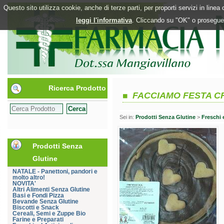
Questo sito utilizza cookie, anche di terze parti, per proporti servizi in line
leggi l'informativa
. Cliccando su "OK" o proseguen
Ricerca Prodotto
FACCIAMO FESTA C
Sei in:
Prodotti Senza Glutine
>
Freschi 
Prodotti Senza
Glutine
NATALE - Panettoni, pandori e
molto altro!
NOVITA'
Altri Alimenti Senza Glutine
Basi e Fondi Pizza
Bevande Senza Glutine
Biscotti e Snack
Cereali, Semi e Zuppe Bio
Farine e Preparati