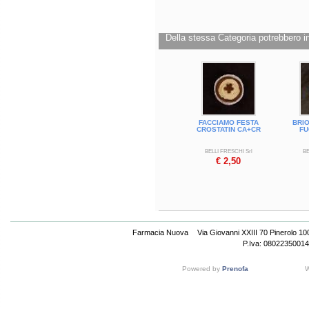
Della stessa Categoria potrebbero in
FACCIAMO FESTA
BRI
CROSTATIN CA+CR
FU
BELLI FRESCHI Srl
BE
€ 2,50
Farmacia Nuova
Via Giovanni XXIII 70 Pinerolo 1
P.Iva: 08022350014
Powered by
Prenofa
W