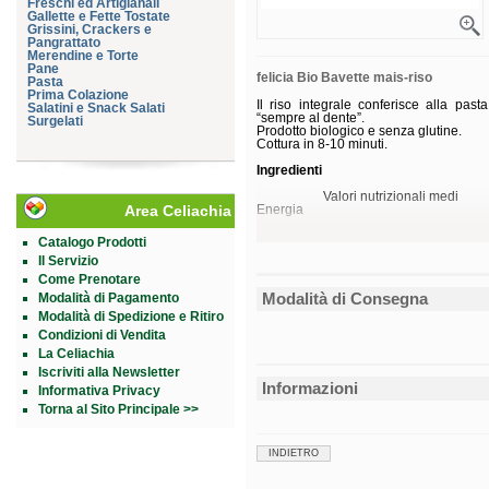
Freschi ed Artigianali
Gallette e Fette Tostate
Grissini, Crackers e
Pangrattato
Merendine e Torte
Pane
felicia Bio Bavette mais-riso
Pasta
Prima Colazione
Il riso integrale conferisce alla pas
Salatini e Snack Salati
“sempre al dente”.
Surgelati
Prodotto biologico e senza glutine.
Cottura in 8-10 minuti.
Ingredienti
Valori nutrizionali medi
Area Celiachia
Energia
Grassi
Catalogo Prodotti
di cui acidi grassi saturi
Il Servizio
Carboidrati
di cui zuccheri
Come Prenotare
Fibre
Modalità di Consegna
Modalità di Pagamento
Proteine
Sale
Modalità di Spedizione e Ritiro
*%RI= percentuale delle assunzioni di r
Condizioni di Vendita
La Celiachia
Conservazione
Validità a confezione integra: 36 mesi.
Iscriviti alla Newsletter
Informazioni
Informativa Privacy
Formato
Confezione da 250 g.
Torna al Sito Principale >>
Cod.
74
INDIETRO