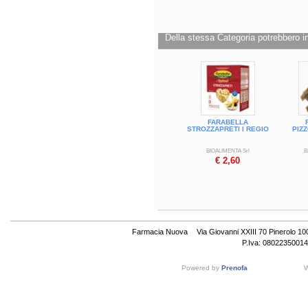
Della stessa Categoria potrebbero in
FARABELLA
STROZZAPRETI I REGIO
PIZ
BIOALIMENTA Srl
B
€ 2,60
Farmacia Nuova
Via Giovanni XXIII 70 Pinerolo 1
P.Iva: 08022350014
Powered by
Prenofa
W