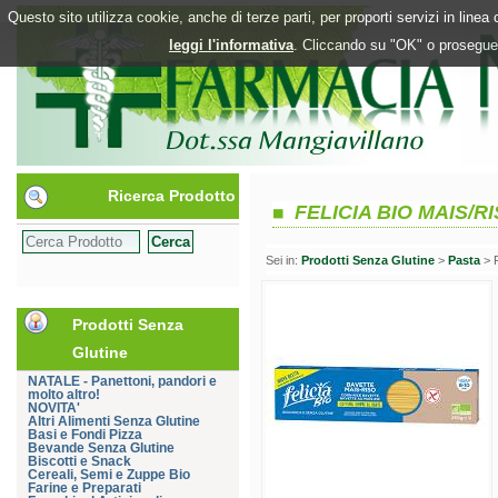
Questo sito utilizza cookie, anche di terze parti, per proporti servizi in line
leggi l'informativa
. Cliccando su "OK" o proseguen
Ricerca Prodotto
FELICIA BIO MAIS/R
Sei in:
Prodotti Senza Glutine
>
Pasta
> 
Prodotti Senza
Glutine
NATALE - Panettoni, pandori e
molto altro!
NOVITA'
Altri Alimenti Senza Glutine
Basi e Fondi Pizza
Bevande Senza Glutine
Biscotti e Snack
Cereali, Semi e Zuppe Bio
Farine e Preparati