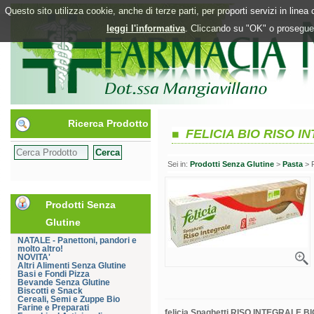
Questo sito utilizza cookie, anche di terze parti, per proporti servizi in line
leggi l'informativa
. Cliccando su "OK" o proseguen
Ricerca Prodotto
FELICIA BIO RISO I
Sei in:
Prodotti Senza Glutine
>
Pasta
> 
Prodotti Senza
Glutine
NATALE - Panettoni, pandori e
molto altro!
NOVITA'
Altri Alimenti Senza Glutine
Basi e Fondi Pizza
Bevande Senza Glutine
Biscotti e Snack
Cereali, Semi e Zuppe Bio
Farine e Preparati
felicia Spaghetti RISO INTEGRALE B