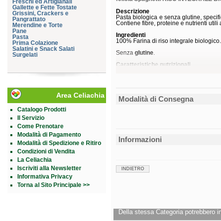
Freschi ed Artigianali
Gallette e Fette Tostate
Descrizione
Grissini, Crackers e
Pasta biologica e senza glutine, specifi
Pangrattato
Contiene fibre, proteine e nutrienti uti
Merendine e Torte
Pane
Ingredienti
Pasta
100% Farina di riso integrale biologico
Prima Colazione
Salatini e Snack Salati
Senza
glutine
.
Surgelati
Caratteristiche nutrizionali
Valori nutrizionali medi
per 100 g
Energia
1.481 kJ
350 kcal
Grassi
2,8 g
di cui acidi grassi saturi
0,7 g
Area Celiachia
Modalità di Consegna
Carboidrati
72 g
di cui zuccheri
0,8 g
Catalogo Prodotti
Fibre
3,2 g
Il Servizio
Proteine
7,5 g
Sale
0 g
Come Prenotare
Modalità di Pagamento
Modalità d'uso
Informazioni
Pronta a partire da 8 minuti di cottura.
Modalità di Spedizione e Ritiro
Condizioni di Vendita
Conservazione
Conservare a temperatura ambiente.
La Celiachia
Validità a confezionamento integro: 36 
Iscriviti alla Newsletter
INDIETRO
Informativa Privacy
Formato
Astuccio da 400 g.
Torna al Sito Principale >>
Cod.
125
Della stessa Categoria potrebbero in