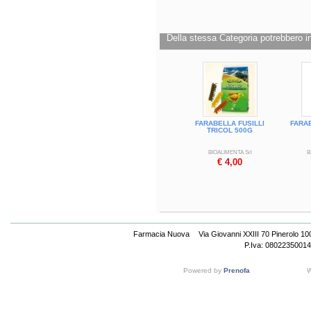
Confezione da 400 g
Cod.
PASEM0004
Della stessa Categoria potrebbero in
FARABELLA FUSILLI
FARA
TRICOL 500G
BIOALIMENTA Srl
B
€ 4,00
Farmacia Nuova
Via Giovanni XXIII 70 Pinerolo 1
P.Iva: 08022350014
Powered by
Prenofa
W