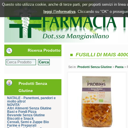
Questo sito utilizza cookie, anche di terze parti, per proporti servizi in line
leggi l'informativa
. Cliccando su "OK" o proseguen
Ricerca Prodotto
FUSILLI DI MAIS 400
Sei in:
Prodotti Senza Glutine
>
Pasta
> 
Prodotti Senza
Glutine
NATALE - Panettoni, pandori e
molto altro!
NOVITA'
Altri Alimenti Senza Glutine
Basi e Fondi Pizza
Bevande Senza Glutine
Biscotti e Snack
Cereali, Semi e Zuppe Bio
Farine e Preparati