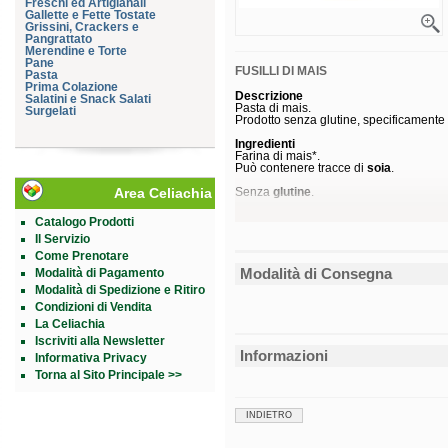
Freschi ed Artigianali
Gallette e Fette Tostate
Grissini, Crackers e
Pangrattato
Merendine e Torte
Pane
FUSILLI DI MAIS
Pasta
Prima Colazione
Descrizione
Salatini e Snack Salati
Pasta di mais.
Surgelati
Prodotto senza glutine, specificamente 
Ingredienti
Farina di mais*.
Può contenere tracce di
soia
.
Area Celiachia
Senza
glutine
.
*biologico
Catalogo Prodotti
Il Servizio
Caratteristiche nutrizionali
Valori medi
per 
Come Prenotare
Energia
1.5
Modalità di Consegna
Modalità di Pagamento
357
Grassi
1,
Modalità di Spedizione e Ritiro
di cui acidi grassi saturi
0,
Condizioni di Vendita
Carboidrati
7
La Celiachia
di cui zuccheri
0,
Fibre
1,
Iscriviti alla Newsletter
Proteine
7,
Informazioni
Informativa Privacy
Modalità d'uso
Torna al Sito Principale >>
Cuocere in acqua bollente e salata (1 lit
Conservazione
INDIETRO
Conservare in luogo fresco e asciutto.
Formato