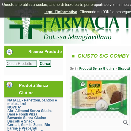
Questo sito utilizza cookie, anche di terze parti, per proporti servizi in line
leggi l'informativa
. Cliccando su "OK" o proseguen
Ricerca Prodotto
GIUSTO S/G COMBY
Sei in:
Prodotti Senza Glutine
>
Biscotti
Prodotti Senza
Glutine
NATALE - Panettoni, pandori e
molto altro!
NOVITA'
Altri Alimenti Senza Glutine
Basi e Fondi Pizza
Bevande Senza Glutine
Biscotti e Snack
Cereali, Semi e Zuppe Bio
Farine e Preparati