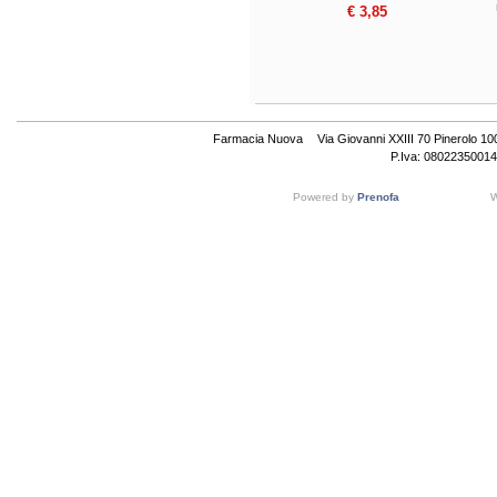
€ 3,85
Farmacia Nuova
Via Giovanni XXIII 70 Pinerolo 1
P.Iva: 08022350014
Powered by
Prenofa
W