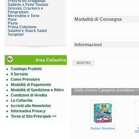
Freschi ed Artigianali
Gallette e Fette Tostate
Grissini, Crackers e
Pangrattato
Merendine e Torte
Modalità di Consegna
Pane
Pasta
Prima Colazione
Salatini e Snack Salati
Surgelati
Informazioni
Area Celiachia
INDIETRO
Catalogo Prodotti
Il Servizio
Come Prenotare
Modalità di Pagamento
Modalità di Spedizione e Ritiro
Della stessa Categoria potrebbero in
Condizioni di Vendita
La Celiachia
Iscriviti alla Newsletter
Informativa Privacy
Torna al Sito Principale >>
Gullon Sharkies
G