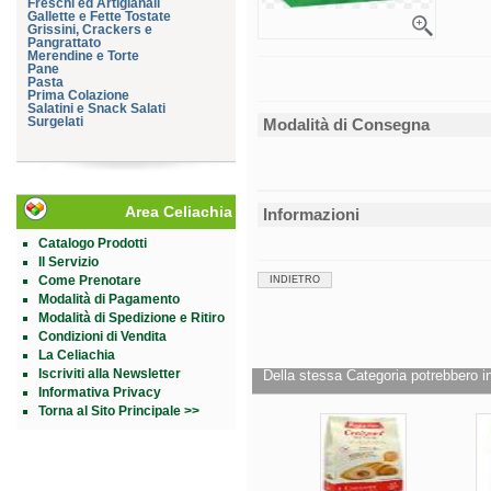
Freschi ed Artigianali
Gallette e Fette Tostate
Grissini, Crackers e
Pangrattato
Merendine e Torte
Pane
Pasta
Prima Colazione
Salatini e Snack Salati
Surgelati
Modalità di Consegna
Area Celiachia
Informazioni
Catalogo Prodotti
Il Servizio
Come Prenotare
INDIETRO
Modalità di Pagamento
Modalità di Spedizione e Ritiro
Condizioni di Vendita
La Celiachia
Iscriviti alla Newsletter
Della stessa Categoria potrebbero in
Informativa Privacy
Torna al Sito Principale >>