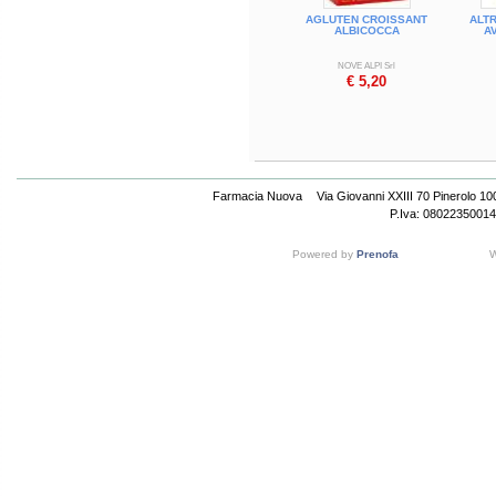
AGLUTEN CROISSANT
ALTR
ALBICOCCA
A
NOVE ALPI Srl
€ 5,20
Farmacia Nuova
Via Giovanni XXIII 70 Pinerolo 1
P.Iva: 08022350014
Powered by
Prenofa
W