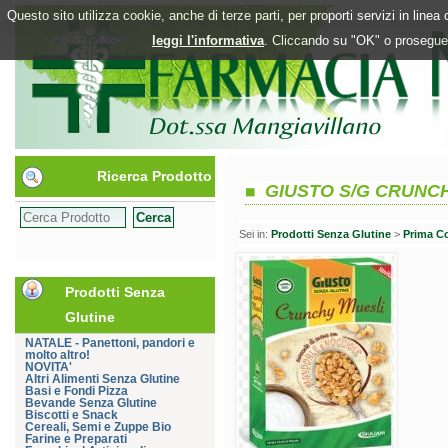
Questo sito utilizza cookie, anche di terze parti, per proporti servizi in line
leggi l'informativa
. Cliccando su "OK" o proseguen
Ricerca Prodotto
GIUSTO S/G CRUNC
Sei in:
Prodotti Senza Glutine
>
Prima C
Prodotti Senza
Glutine
NATALE - Panettoni, pandori e
molto altro!
NOVITA'
Altri Alimenti Senza Glutine
Basi e Fondi Pizza
Bevande Senza Glutine
Biscotti e Snack
Cereali, Semi e Zuppe Bio
Farine e Preparati