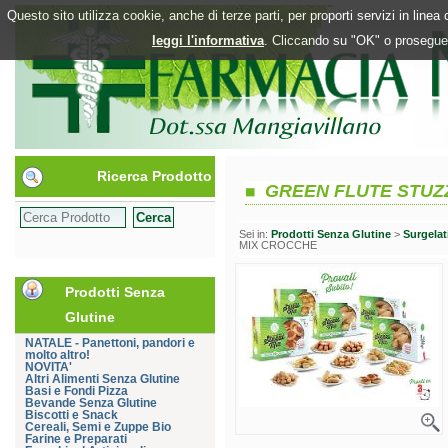
Questo sito utilizza cookie, anche di terze parti, per proporti servizi in line
leggi l'informativa
. Cliccando su "OK" o proseguen
Ricerca Prodotto
GREEN FLUTE STUZ
Sei in:
Prodotti Senza Glutine
>
Surgelat
MIX CROCCHE
Prodotti Senza
Glutine
NATALE - Panettoni, pandori e
molto altro!
NOVITA'
Altri Alimenti Senza Glutine
Basi e Fondi Pizza
Bevande Senza Glutine
Biscotti e Snack
Cereali, Semi e Zuppe Bio
Farine e Preparati