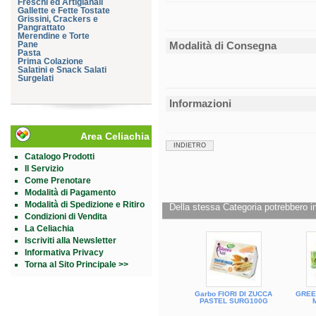
Freschi ed Artigianali
Gallette e Fette Tostate
Grissini, Crackers e
Pangrattato
Merendine e Torte
Pane
Modalità di Consegna
Pasta
Prima Colazione
Salatini e Snack Salati
Surgelati
Informazioni
Area Celiachia
INDIETRO
Catalogo Prodotti
Il Servizio
Come Prenotare
Modalità di Pagamento
Modalità di Spedizione e Ritiro
Della stessa Categoria potrebbero in
Condizioni di Vendita
La Celiachia
Iscriviti alla Newsletter
Informativa Privacy
Torna al Sito Principale >>
Garbo FIORI DI ZUCCA
GREE
PASTEL SURG100G