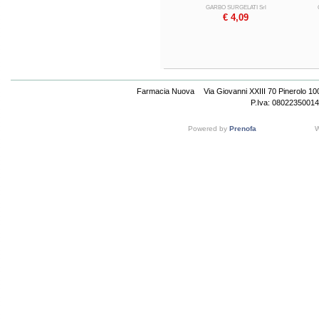
GARBO SURGELATI Srl
€ 4,09
Farmacia Nuova
Via Giovanni XXIII 70 Pinerolo 1
P.Iva: 08022350014
Powered by
Prenofa
W