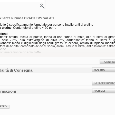
o Senza Rinunce CRACKERS SALATI
odotto è specificatamente formulato per persone intolleranti al glutine.
a
glutine
. Contenuto di glutine < 20 ppm.
dienti
dienti: amido, fecola di patate, farina di riso, farina di mais, olio di semi di giras
, sale 2,2%, olio extravergine di oliva 2%, addensante: farina di semi di g
ionanti: mono e digliceridi degli acidi grassi; zucchero, amido di tapioca modific
tore di acidità: carbonato acido di sodio, aromi, lievito di birra, antiossidante: estrat
rino.
ontenere tracce di:
soia
,
latte
Valori medi
per 100 g
per 50 g
Energia
1835 kJ
612 kJ
CONTIN
435 kcal
145 kcal
Grassi
11 g
3,7 g
alità di Consegna
MOSTRA
di cui saturi
2,4 g
0,8 g
Carboidrati
81 g
27 g
di cui zuccheri
1,4 g
< 0,5 g
Fibre
< 0,5 g
0 g
Proteine
2 g
0,7 g
INFO AGGIUNTIV
Sale
2,4 g
0,80 g
ormazioni
RICHIEDI
ervazione
rvare dai 4°C ai 30°C in luogo fresco e asciutto.
ità a confezione integra: 12 mesi.
ato
IETRO
 da 200 g. Contiene 6 monoporzioni.
7100