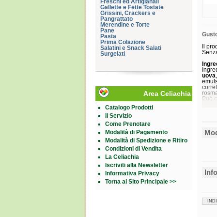
Freschi ed Artigianali
Gallette e Fette Tostate
Grissini, Crackers e
Pangrattato
Merendine e Torte
Pane
Gust
Pasta
Prima Colazione
Il pr
Salatini e Snack Salati
Senz
Surgelati
Ingre
Ingre
uova
emuls
corret
Area Celiachia
rosma
Può c
Catalogo Prodotti
Il Servizio
Come Prenotare
Mod
Modalità di Pagamento
Modalità di Spedizione e Ritiro
Condizioni di Vendita
La Celiachia
Iscriviti alla Newsletter
Inf
Informativa Privacy
Cons
Conse
Torna al Sito Principale >>
Valid
Form
IND
Busta
Cod.