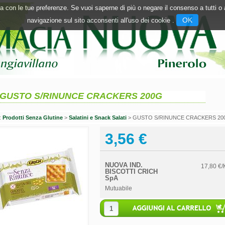
inea con le tue preferenze. Se vuoi saperne di più o negare il consenso a tutti 
OK
navigazione sul sito acconsenti all'uso dei cookie .
GUSTO S/RINUNCE CRACKERS 200G
n:
Prodotti Senza Glutine
>
Salatini e Snack Salati
> GUSTO S/RINUNCE CRACKERS 20
3,56 €
NUOVA IND.
17,80 €/
BISCOTTI CRICH
SpA
Mutuabile