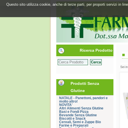
Questo sito utilizza cookie, anche di terze parti, per proporti servizi in l
Ricerca Prodotto
Sei i
Prodotti Senza
Glutine
NATALE - Panettoni, pandori e
molto altro!
NOVITA'
Altri Alimenti Senza Glutine
Basi e Fondi Pizza
Bevande Senza Glutine
Biscotti e Snack
Cereali, Semi e Zuppe Bio
Farine e Preparati