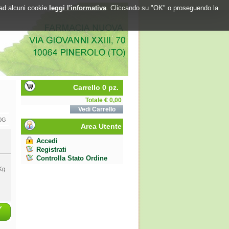
o ad alcuni cookie
leggi l'informativa
. Cliccando su "OK" o proseguendo la
Carrello 0 pz.
Totale € 0,00
Vedi Carrello
0G
Area Utente
Accedi
Registrati
Controlla Stato Ordine
Kg