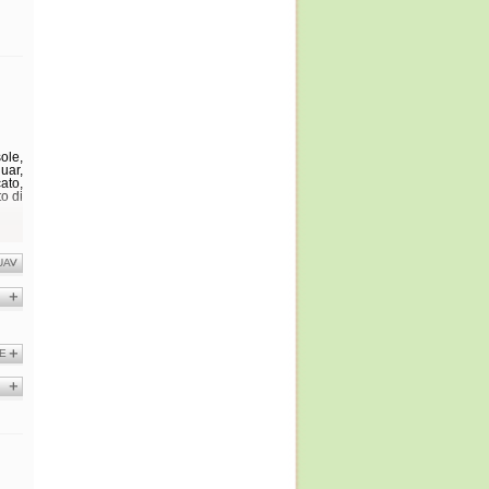
ole,
uar,
ato,
to di
UA
E