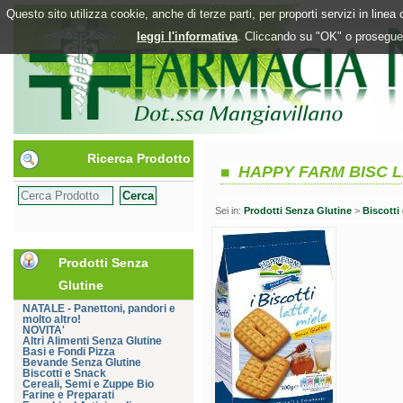
Questo sito utilizza cookie, anche di terze parti, per proporti servizi in line
leggi l'informativa
. Cliccando su "OK" o proseguen
Ricerca Prodotto
HAPPY FARM BISC L
Sei in:
Prodotti Senza Glutine
>
Biscotti
Prodotti Senza
Glutine
NATALE - Panettoni, pandori e
molto altro!
NOVITA'
Altri Alimenti Senza Glutine
Basi e Fondi Pizza
Bevande Senza Glutine
Biscotti e Snack
Cereali, Semi e Zuppe Bio
Farine e Preparati