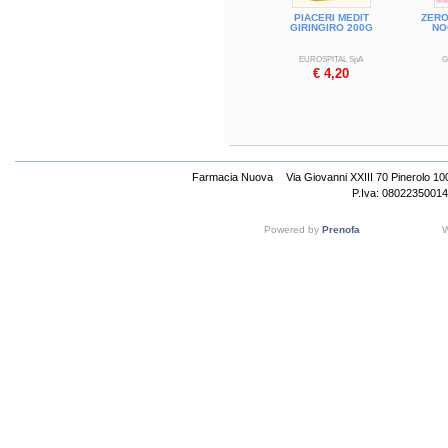
PIACERI MEDIT
ZER
GIRINGIRO 200G
NO
EUROSPITAL SpA
G
€ 4,20
Farmacia Nuova
Via Giovanni XXIII 70 Pinerolo 1
P.Iva: 08022350014
Powered by
Prenofa
W