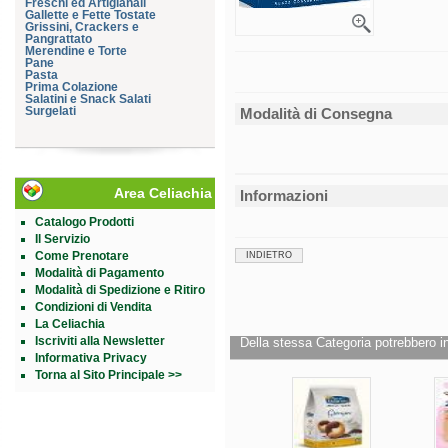
Freschi ed Artigianali
Gallette e Fette Tostate
Grissini, Crackers e
Pangrattato
Merendine e Torte
Pane
Pasta
Prima Colazione
Salatini e Snack Salati
Surgelati
Modalità di Consegna
Area Celiachia
Informazioni
Catalogo Prodotti
Il Servizio
Come Prenotare
INDIETRO
Modalità di Pagamento
Modalità di Spedizione e Ritiro
Condizioni di Vendita
La Celiachia
Iscriviti alla Newsletter
Della stessa Categoria potrebbero in
Informativa Privacy
Torna al Sito Principale >>