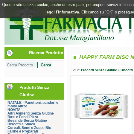
Questo sito utilizza cookie, anche di terze parti, per proporti servizi in line
leggi l'informativa
. Cliccando su "OK" o proseguen
Ricerca Prodotto
HAPPY FARM BISC 
Sei in:
Prodotti Senza Glutine
>
Biscotti
Prodotti Senza
Glutine
NATALE - Panettoni, pandori e
molto altro!
NOVITA'
Altri Alimenti Senza Glutine
Basi e Fondi Pizza
Bevande Senza Glutine
Biscotti e Snack
Cereali, Semi e Zuppe Bio
Farine e Preparati