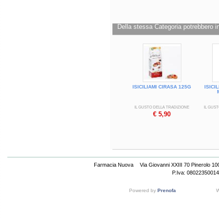
Validità a confezionamento integro: 12 
Formato
Flow pack da 120 g
Della stessa Categoria potrebbero in
Cod.
23205
ISICILIAMI CIRASA 125G
ISICI
IL GUSTO DELLA TRADIZIONE
IL GUS
€ 5,90
Farmacia Nuova
Via Giovanni XXIII 70 Pinerolo 1
P.Iva: 08022350014
Powered by
Prenofa
W