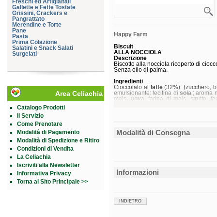
Freschi ed Artigianali
Gallette e Fette Tostate
Grissini, Crackers e
Pangrattato
Merendine e Torte
Pane
Happy Farm
Pasta
Prima Colazione
Biscuit
Salatini e Snack Salati
ALLA NOCCIOLA
Surgelati
Descrizione
Biscotto alla nocciola ricoperto di ciocco
Senza olio di palma.
Ingredienti
Cioccolato al
latte
(32%): (zucchero, b
Area Celiachia
emulsionante: lecitina di
soia
; aroma na
mais,
uova
, farina di mais, strutto, f
farina di semi di carrube; agenti lie
Catalogo Prodotti
addensante: idrossi-propil-metilcellulo
Il Servizio
Senza
glutine
.
Come Prenotare
Modalità di Consegna
Modalità di Pagamento
Caratteristiche nutrizionali
Valori medi
per 
Modalità di Spedizione e Ritiro
Energia
2.0
Condizioni di Vendita
586
La Celiachia
Grassi
20
di cui acidi grassi saturi
10,
Iscriviti alla Newsletter
Carboidrati
68
Informazioni
Informativa Privacy
di cui zuccheri
31
Fibre
1,
Torna al Sito Principale >>
Proteine
6,
Sale
0,
*AR = Assunzioni di Riferimento di un 
INDIETRO
Conservazione
Conservare a temperatura ambiente.