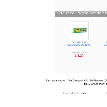
Validità a confezionamento integro: 12 
Formato
Flow pack da 120 g
Della stessa Categoria potrebbero in
Cod.
23206
GIUSTO S/G
CIOCOCOCCO 110G
G
FARMAFOOD Srl
€ 4,20
Farmacia Nuova
Via Giovanni XXIII 70 Pinerolo 1
P.Iva: 08022350014
Powered by
Prenofa
W