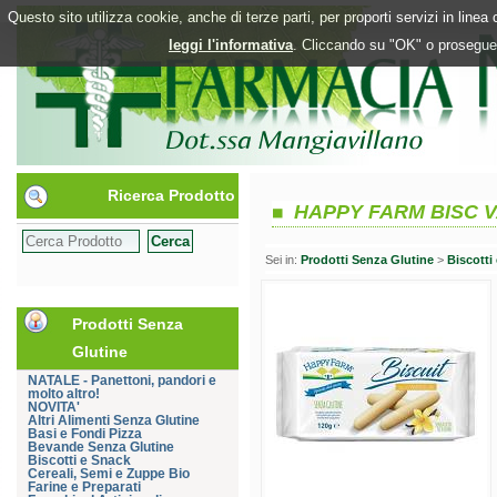
Questo sito utilizza cookie, anche di terze parti, per proporti servizi in line
leggi l'informativa
. Cliccando su "OK" o proseguen
Ricerca Prodotto
HAPPY FARM BISC V
Sei in:
Prodotti Senza Glutine
>
Biscotti
Prodotti Senza
Glutine
NATALE - Panettoni, pandori e
molto altro!
NOVITA'
Altri Alimenti Senza Glutine
Basi e Fondi Pizza
Bevande Senza Glutine
Biscotti e Snack
Cereali, Semi e Zuppe Bio
Farine e Preparati