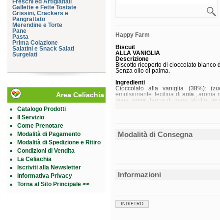
Freschi ed Artigianali
Gallette e Fette Tostate
Grissini, Crackers e
Pangrattato
Merendine e Torte
Pane
Happy Farm
Pasta
Prima Colazione
Biscuit
Salatini e Snack Salati
ALLA VANIGLIA
Surgelati
Descrizione
Biscotto ricoperto di cioccolato bianco d
Senza olio di palma.
Ingredienti
Cioccolato alla vaniglia (38%): (z
Area Celiachia
emulsionante: lecitina di
soia
; aroma na
mais,
uova
, farina di mais, strutto, f
carrube; agenti lievitanti: pirofosfato
Catalogo Prodotti
propil-metilcellulosa.
Il Servizio
Senza
glutine
.
Come Prenotare
Modalità di Consegna
Modalità di Pagamento
Caratteristiche nutrizionali
Valori medi
per 
Modalità di Spedizione e Ritiro
Energia
2.1
Condizioni di Vendita
519
La Celiachia
Grassi
23,
di cui acidi grassi saturi
12
Iscriviti alla Newsletter
Carboidrati
70
Informazioni
Informativa Privacy
di cui zuccheri
33
Fibre
0,
Torna al Sito Principale >>
Proteine
5,
Sale
5,
*AR = Assunzioni di Riferimento di un 
INDIETRO
Conservazione
Conservare a temperatura ambiente.