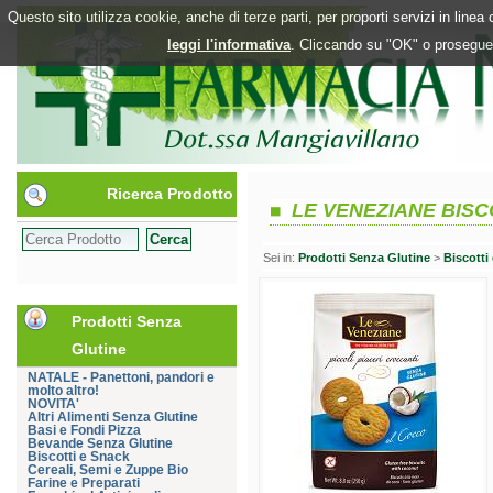
Questo sito utilizza cookie, anche di terze parti, per proporti servizi in line
leggi l'informativa
. Cliccando su "OK" o proseguen
Ricerca Prodotto
LE VENEZIANE BIS
Sei in:
Prodotti Senza Glutine
>
Biscotti
Prodotti Senza
Glutine
NATALE - Panettoni, pandori e
molto altro!
NOVITA'
Altri Alimenti Senza Glutine
Basi e Fondi Pizza
Bevande Senza Glutine
Biscotti e Snack
Cereali, Semi e Zuppe Bio
Farine e Preparati