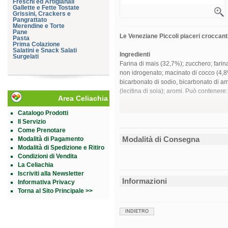
Freschi ed Artigianali
Gallette e Fette Tostate
Grissini, Crackers e
Pangrattato
Merendine e Torte
Pane
Le Veneziane Piccoli piaceri croccant
Pasta
Prima Colazione
Salatini e Snack Salati
Ingredienti
Surgelati
Farina di mais (32,7%); zucchero; farina
non idrogenato; macinato di cocco (4,8%);
bicarbonato di sodio, bicarbonato di a
(lecitina di soia); aromi. Può contenere: 
Area Celiachia
Conservazione
Catalogo Prodotti
Conservare in luogo fresco ed asciutto.
Il Servizio
Come Prenotare
Caratteristiche nutrizionali
Modalità di Consegna
Modalità di Pagamento
Modalità di Spedizione e Ritiro
pe
Valore energetico
469 kca
Condizioni di Vendita
Proteine (Nx6,25)
3
La Celiachia
Carboidrati
7
Iscriviti alla Newsletter
Grassi
1
Informazioni
Informativa Privacy
Formato
Torna al Sito Principale >>
Confezione da 250 g.
Cod.
416
INDIETRO