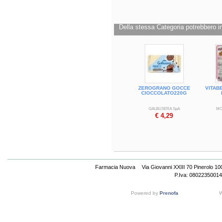
Della stessa Categoria potrebbero in
ZEROGRANO GOCCE
VITAB
CIOCCOLATO220G
GALBUSERA SpA
MO
€ 4,29
Farmacia Nuova
Via Giovanni XXIII 70 Pinerolo 1
P.Iva: 08022350014
Powered by
Prenofa
W