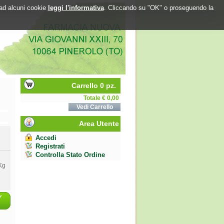
o ad alcuni cookie
leggi l'informativa
. Cliccando su "OK" o proseguendo la
Carrello 0 pz.
Totale € 0,00
Vedi Carrello
Area Utente
Accedi
Registrati
Controlla Stato Ordine
Kg