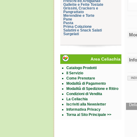
Freschi ed Artigianali
Gallette e Fette Tostate
Grissini, Crackers e
Pangrattato
Merendine e Torte
Pane
Pasta
Prima Colazione
Salatini e Snack Salati
Surgelati
Mod
Area Celiachia
Inf
Catalogo Prodotti
Il Servizio
Come Prenotare
IND
Modalità di Pagamento
Modalità di Spedizione e Ritiro
Condizioni di Vendita
La Celiachia
Iscriviti alla Newsletter
Dell
Informativa Privacy
Torna al Sito Principale >>