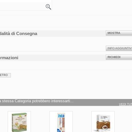
alità di Consegna
MOSTRA
INFO AGGIUNTIV
ormazioni
RICHIEDI
IETRO
a stessa Categoria potrebbero interessarti...
VEDI TU