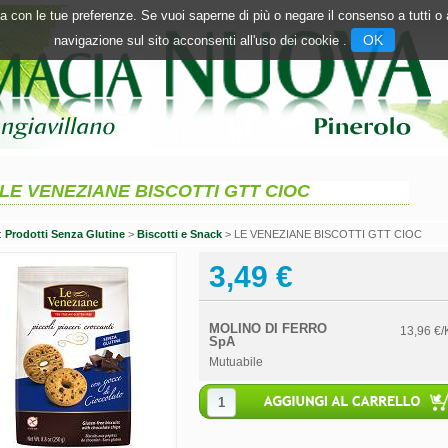
inea con le tue preferenze. Se vuoi saperne di più o negare il consenso a tutti 
OK
navigazione sul sito acconsenti all'uso dei cookie .
LE VENEZIANE BISCOTTI GTT CIOC
n:
Prodotti Senza Glutine
>
Biscotti e Snack
> LE VENEZIANE BISCOTTI GTT CIOC
3,49 €
MOLINO DI FERRO
13,96 €/
SpA
Mutuabile