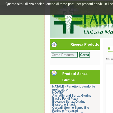
Questo sito utilizza cookie, anche di terze parti, per proporti servizi in l
Ricerca Prodotto
Sei i
Prodotti Senza
Glutine
NATALE - Panettoni, pandori e
molto altro!
NOVITA'
Altri Alimenti Senza Glutine
Basi e Fondi Pizza
Bevande Senza Glutine
Biscotti e Snack
Cereali, Semi e Zuppe Bio
Farine e Preparati