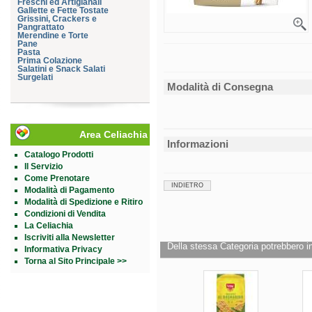
Freschi ed Artigianali
Gallette e Fette Tostate
Grissini, Crackers e
Pangrattato
Merendine e Torte
Pane
Pasta
Prima Colazione
Salatini e Snack Salati
Surgelati
Modalità di Consegna
Area Celiachia
Informazioni
Catalogo Prodotti
Il Servizio
Come Prenotare
INDIETRO
Modalità di Pagamento
Modalità di Spedizione e Ritiro
Condizioni di Vendita
La Celiachia
Iscriviti alla Newsletter
Della stessa Categoria potrebbero in
Informativa Privacy
Torna al Sito Principale >>