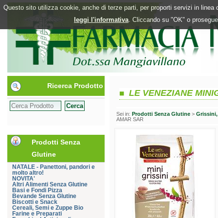
Questo sito utilizza cookie, anche di terze parti, per proporti servizi in line
leggi l'informativa
. Cliccando su "OK" o proseguen
Ricerca Prodotto
LE VENEZIANE MINI
Sei in:
Prodotti Senza Glutine
>
Grissini
AMAR SAR
Prodotti Senza
Glutine
NATALE - Panettoni, pandori e
molto altro!
NOVITA'
Altri Alimenti Senza Glutine
Basi e Fondi Pizza
Bevande Senza Glutine
Biscotti e Snack
Cereali, Semi e Zuppe Bio
Farine e Preparati