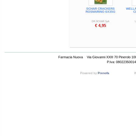
SCHAR CRACKERS
WELLA
ROSMARINO 6X35G
C
DR.SCHAR SpA
€ 4,95
Farmacia Nuova
Via Giovanni XXIII 70 Pinerolo 1
P.Iva: 08022350014
Powered by
Prenofa
W