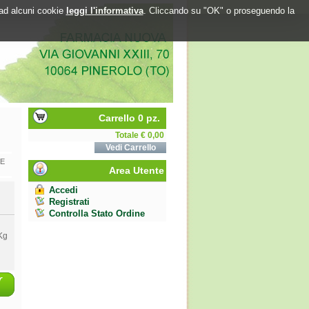
o ad alcuni cookie
leggi l'informativa
. Cliccando su "OK" o proseguendo la
Carrello 0 pz.
Totale € 0,00
Vedi Carrello
VE
Area Utente
Accedi
Registrati
Controlla Stato Ordine
Kg