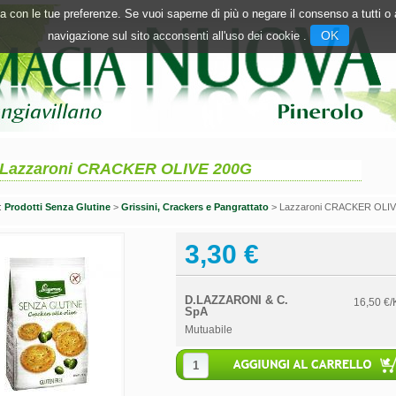
inea con le tue preferenze. Se vuoi saperne di più o negare il consenso a tutti 
OK
navigazione sul sito acconsenti all'uso dei cookie .
Lazzaroni CRACKER OLIVE 200G
n:
Prodotti Senza Glutine
>
Grissini, Crackers e Pangrattato
> Lazzaroni CRACKER OLI
3,30 €
D.LAZZARONI & C.
16,50 €/
SpA
Mutuabile