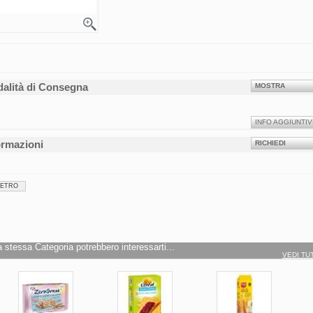
alità di Consegna
MOSTRA
INFO AGGIUNTIV
ormazioni
RICHIEDI
IETRO
a stessa Categoria potrebbero interessarti...
VEDI TU