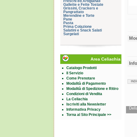
Freschi ed Artigianali
Gallette e Fette Tostate
Grissini, Crackers e
Pangrattato
Merendine e Torte
Pane
Pasta
Prima Colazione
Salatini e Snack Salati
Surgelati
Mod
Area Celiachia
Inf
Catalogo Prodotti
Il Servizio
Come Prenotare
IND
Modalità di Pagamento
Modalità di Spedizione e Ritiro
Condizioni di Vendita
La Celiachia
Iscriviti alla Newsletter
Dell
Informativa Privacy
Torna al Sito Principale >>