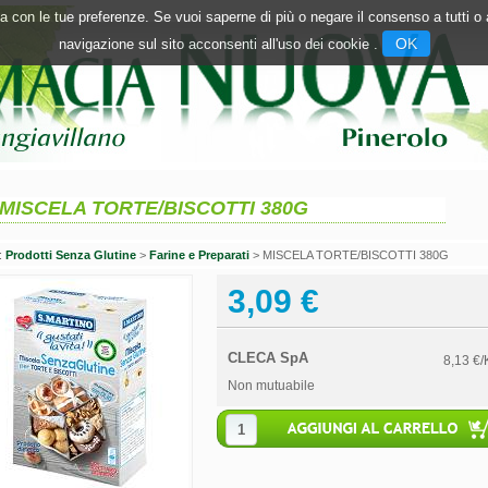
inea con le tue preferenze. Se vuoi saperne di più o negare il consenso a tutti 
OK
navigazione sul sito acconsenti all'uso dei cookie .
MISCELA TORTE/BISCOTTI 380G
n:
Prodotti Senza Glutine
>
Farine e Preparati
> MISCELA TORTE/BISCOTTI 380G
3,09 €
CLECA SpA
8,13 €/
Non mutuabile