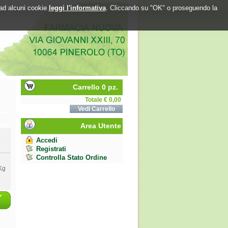
o ad alcuni cookie
leggi l'informativa
. Cliccando su "OK" o proseguendo la
Carrello 0 pz.
Totale € 0,00
Vedi Carrello
Area Utente
Accedi
Registrati
Controlla Stato Ordine
Kg