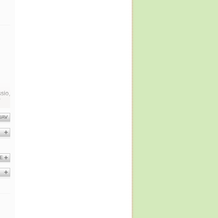
ssio,
.
UA
one* (62 g)
AR**
05 kJ
8%
7 kcal
2,5 g
4%
0,4 g
2%
1,7 g
-
0,2 g
-
E
35 g
13%
19 g
21%
1,1 g
-
0,7 g
1%
0,2 g
3%
nere