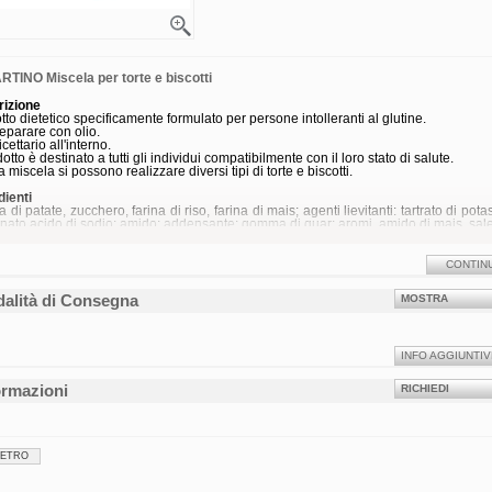
RTINO Miscela per torte e biscotti
rizione
tto dietetico specificamente formulato per persone intolleranti al glutine.
eparare con olio.
cettario all'interno.
dotto è destinato a tutti gli individui compatibilmente con il loro stato di salute.
 miscela si possono realizzare diversi tipi di torte e biscotti.
dienti
 di patate, zucchero, farina di riso, farina di mais; agenti lievitanti: tartrato di pota
nato acido di sodio; amido; addensante: gomma di guar; aromi, amido di mais, sale
a
glutine
.
CONTIN
Valori medi
Per 100 g di crostata*
1 porzi
ia
1.137 kJ
7
alità di Consegna
MOSTRA
269 kcal
16
i
4,0 g
 acidi grassi saturi
0,7 g
i acidi grassi monoinsaturi
2,7 g
 acidi grassi polinsaturi
0,4 g
INFO AGGIUNTIV
idrati
56 g
i zuccheri
30 g
ormazioni
RICHIEDI
1,8 g
ine
1,2 g
0,4 g
arata secondo le istruzioni utilizzando olio di oliva. Il prodotto consente di otte
 12 porzioni da 62 g.
IETRO
 assunzioni di riferimento di un adulto medio (8.400 kJ / 2.000 kcal)
ità d'uso