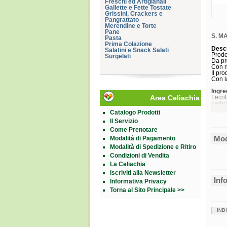
Freschi ed Artigianali
Gallette e Fette Tostate
Grissini, Crackers e
Pangrattato
Merendine e Torte
Pane
S. MA
Pasta
Prima Colazione
Desc
Salatini e Snack Salati
Prodo
Surgelati
Da pr
Con ri
Il pro
Con la
Ingre
Area Celiachia
Fecola
carbo
Catalogo Prodotti
Senz
Il Servizio
Come Prenotare
Energ
Mod
Modalità di Pagamento
Grass
Modalità di Spedizione e Ritiro
di cui
Condizioni di Vendita
di cu
La Celiachia
di cui
Carbo
Iscriviti alla Newsletter
di cu
Inf
Informativa Privacy
Fibre
Prote
Torna al Sito Principale >>
Sale
*Prep
circa
IND
**AR:
Modal