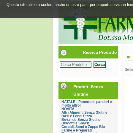
Questo sito utilizza cookie, anche di terze parti, per proporti servizi in l
Ricerca Prodotto
Sei i
Prodotti Senza
Glutine
NATALE - Panettoni, pandori e
molto altro!
NOVITA'
Altri Alimenti Senza Glutine
Basi e Fondi Pizza
Bevande Senza Glutine
Biscotti e Snack
Cereali, Semi e Zuppe Bio
Farine e Preparati