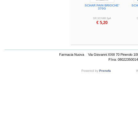
SCHAR PAIN BRIOCHE'
SCH
370G
DR.SCHAR SpA
€ 5,20
Farmacia Nuova
Via Giovanni XXIII 70 Pinerolo 1
P.Iva: 08022350014
Powered by
Prenofa
W