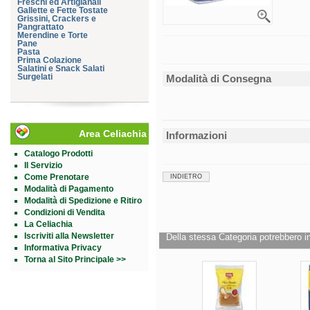
Freschi ed Artigianali
Gallette e Fette Tostate
Grissini, Crackers e
Pangrattato
Merendine e Torte
Pane
Pasta
Prima Colazione
Salatini e Snack Salati
Surgelati
Modalità di Consegna
Area Celiachia
Informazioni
Catalogo Prodotti
Il Servizio
Come Prenotare
INDIETRO
Modalità di Pagamento
Modalità di Spedizione e Ritiro
Condizioni di Vendita
La Celiachia
Iscriviti alla Newsletter
Della stessa Categoria potrebbero in
Informativa Privacy
Torna al Sito Principale >>