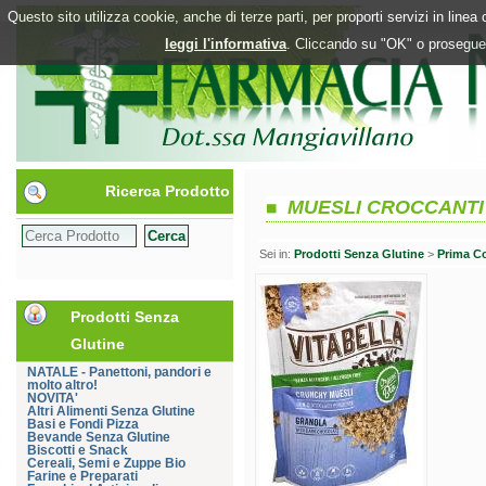
Questo sito utilizza cookie, anche di terze parti, per proporti servizi in line
leggi l'informativa
. Cliccando su "OK" o proseguen
Ricerca Prodotto
MUESLI CROCCANTI 
Sei in:
Prodotti Senza Glutine
>
Prima C
Prodotti Senza
Glutine
NATALE - Panettoni, pandori e
molto altro!
NOVITA'
Altri Alimenti Senza Glutine
Basi e Fondi Pizza
Bevande Senza Glutine
Biscotti e Snack
Cereali, Semi e Zuppe Bio
Farine e Preparati