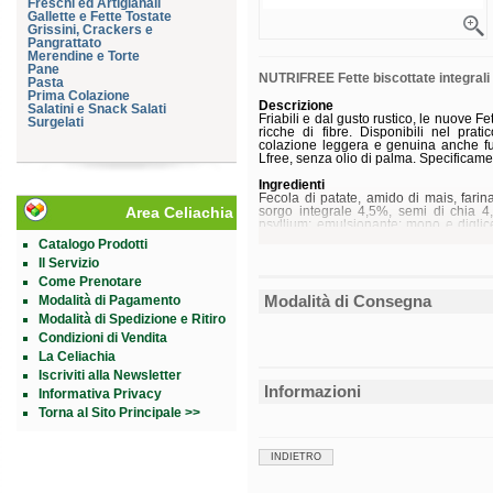
Freschi ed Artigianali
Gallette e Fette Tostate
Grissini, Crackers e
Pangrattato
Merendine e Torte
Pane
NUTRIFREE Fette biscottate integrali
Pasta
Prima Colazione
Descrizione
Salatini e Snack Salati
Friabili e dal gusto rustico, le nuove F
Surgelati
ricche di fibre. Disponibili nel pra
colazione leggera e genuina anche fuor
Lfree, senza olio di palma. Specificamen
Ingredienti
Fecola di patate, amido di mais, farina 
Area Celiachia
sorgo integrale 4,5%, semi di chia 4,5
psyllium; emulsionante: mono e digliceri
d'orzo deglutinato, proteine di patat
Catalogo Prodotti
tocoferoli; aromi. Può contenere tracce 
Il Servizio
Senza
glutine
.
Come Prenotare
Naturalmente prive di
lattosio
.
Modalità di Consegna
Modalità di Pagamento
Caratteristiche nutrizionali
Modalità di Spedizione e Ritiro
Valori medi per 100 g
Condizioni di Vendita
Energia
La Celiachia
Grassi
Iscriviti alla Newsletter
di cui saturi
Informazioni
Informativa Privacy
Carboidrati
di cui zuccheri
Torna al Sito Principale >>
Fibre
Proteine
Sale
INDIETRO
Conservazione
Conservare a temperatura ambiente.