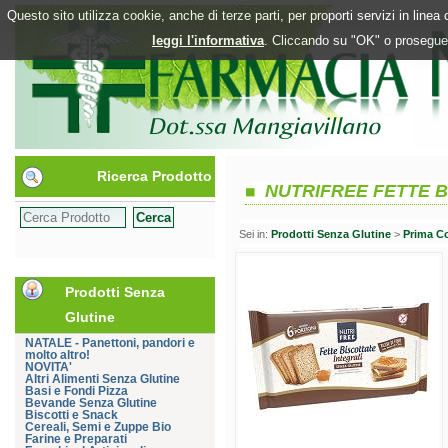
Questo sito utilizza cookie, anche di terze parti, per proporti servizi in line
leggi l'informativa
. Cliccando su "OK" o proseguen
Ricerca Prodotto
NUTRIFREE FETTE B
Sei in:
Prodotti Senza Glutine
>
Prima C
Prodotti Senza
Glutine
NATALE - Panettoni, pandori e
molto altro!
NOVITA'
Altri Alimenti Senza Glutine
Basi e Fondi Pizza
Bevande Senza Glutine
Biscotti e Snack
Cereali, Semi e Zuppe Bio
Farine e Preparati