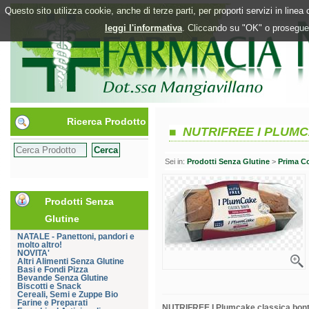
Questo sito utilizza cookie, anche di terze parti, per proporti servizi in line
leggi l'informativa
. Cliccando su "OK" o proseguen
Ricerca Prodotto
NUTRIFREE I PLUM
Sei in:
Prodotti Senza Glutine
>
Prima C
Prodotti Senza
Glutine
NATALE - Panettoni, pandori e
molto altro!
NOVITA'
Altri Alimenti Senza Glutine
Basi e Fondi Pizza
Bevande Senza Glutine
Biscotti e Snack
Cereali, Semi e Zuppe Bio
Farine e Preparati
NUTRIFREE I Plumcake classica bon