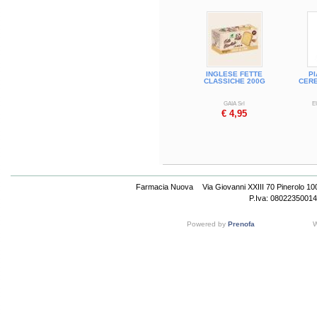
INGLESE FETTE
PI
CLASSICHE 200G
CER
GAIA Srl
E
€ 4,95
Farmacia Nuova
Via Giovanni XXIII 70 Pinerolo 1
P.Iva: 08022350014
Powered by
Prenofa
W