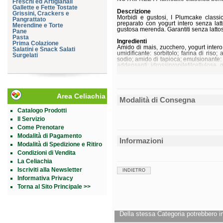
Freschi ed Artigianali
Gallette e Fette Tostate
Descrizione
Grissini, Crackers e
Morbidi e gustosi, I Plumcake classic
Pangrattato
preparato con yogurt intero senza lat
Merendine e Torte
gustosa merenda. Garantiti senza lattosi
Pane
Pasta
Ingredienti
Prima Colazione
Amido di mais, zucchero, yogurt intero 
Salatini e Snack Salati
umidificante: sorbitolo; farina di riso;
Surgelati
sodio; amido di tapioca; emulsionante: m
addensanti: idrossipropiletilcellulosa
lupini, senape e soia. Il prodotto c
scissione del lattosio. Il contenuto di la
Senza
glutine
.
Area Celiachia
Modalità di Consegna
Caratteristiche nutrizionali
Valori medi per 100 g
Catalogo Prodotti
Energia
Il Servizio
Grassi
Come Prenotare
di cui saturi
Modalità di Pagamento
Carboidrati
Informazioni
di cui zuccheri
Modalità di Spedizione e Ritiro
Fibre
Condizioni di Vendita
Proteine
Sale
La Celiachia
Iscriviti alla Newsletter
INDIETRO
Conservazione
Informativa Privacy
Conservare a temperatura ambiente.
Validità a confezionamento integro: 5 m
Torna al Sito Principale >>
Formato
Confezione da 330 g.
Della stessa Categoria potrebbero in
Cod.
AEA070
Cod.
AEA070