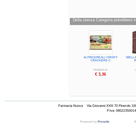
Formato
Confezione da 6 porzioni da 30 g.
Peso netto: 180 g.
Cod.
PAN236
Della stessa Categoria potrebbero in
Cod.
PAN236
ALTRICEREALI CRISPY
WELLA
CRACKERS C
PROBIOS Srl
€ 3,36
Farmacia Nuova
Via Giovanni XXIII 70 Pinerolo 1
P.Iva: 08022350014
Powered by
Prenofa
W