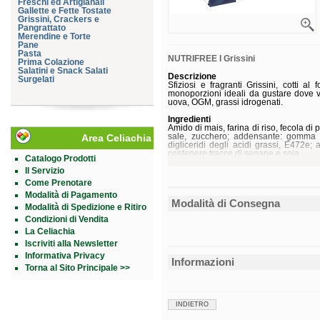
Freschi ed Artigianali
Gallette e Fette Tostate
Grissini, Crackers e
Pangrattato
Merendine e Torte
Pane
Pasta
NUTRIFREE I Grissini
Prima Colazione
Salatini e Snack Salati
Descrizione
Surgelati
Sfiziosi e fragranti Grissini, cotti al
monoporzioni ideali da gustare dove v
uova, OGM, grassi idrogenati.
Ingredienti
Amido di mais, farina di riso, fecola di pa
sale, zucchero; addensante: gomma d
Area Celiachia
digliceridi degli acidi grassi, E472e; a
contenere tracce di senape e soia.
Catalogo Prodotti
Il Servizio
Senza
glutine
.
Come Prenotare
Caratteristiche nutrizionali
Modalità di Pagamento
Valori medi per 100 g
Modalità di Consegna
Energia
Modalità di Spedizione e Ritiro
Condizioni di Vendita
Grassi
di cui saturi
La Celiachia
Carboidrati
Iscriviti alla Newsletter
di cui zuccheri
Informativa Privacy
Fibre
Informazioni
Proteine
Torna al Sito Principale >>
Sale
Conservazione
Conservare a temperatura ambiente.
INDIETRO
Validità a confezionamento integro: 9 m