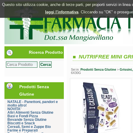
Questo sito utilizza cookie, anche di terze parti, per proporti servizi in line
leggi l'informativa
. Cliccando su "OK" o proseguen
Ricerca Prodotto
NUTRIFREE MINI GRI
Sei in:
Prodotti Senza Glutine
>
Grissini
6X30G
Prodotti Senza
Glutine
NATALE - Panettoni, pandori e
molto altro!
NOVITA'
Altri Alimenti Senza Glutine
Basi e Fondi Pizza
Bevande Senza Glutine
Biscotti e Snack
Cereali, Semi e Zuppe Bio
Farine e Preparati