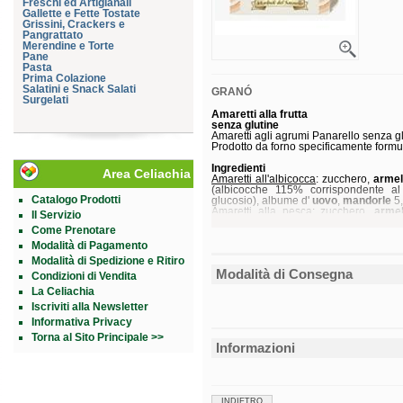
Freschi ed Artigianali
Gallette e Fette Tostate
Grissini, Crackers e
Pangrattato
Merendine e Torte
Pane
Pasta
Prima Colazione
Salatini e Snack Salati
GRANÓ
Surgelati
Amaretti alla frutta
senza glutine
Amaretti agli agrumi Panarello senza gl
Prodotto da forno specificamente formul
Ingredienti
Area Celiachia
Amaretti all'albicocca
: zucchero,
armel
(albicocche 115% corrispondente al 
Catalogo Prodotti
glucosio), albume d'
uovo
,
mandorle
5,
Amaretti alla pesca
: zucchero,
armel
Il Servizio
(pesche 105% corrispondente al 11,3% s
Come Prenotare
albume d'
uovo
,
mandorle
5,7%; conser
Il prodotto può contenere tracce di: 
Modalità di Pagamento
arachidi
e prodotti a base di
arachidi
e
Modalità di Spedizione e Ritiro
Modalità di Consegna
Condizioni di Vendita
Senza
glutine
.
La Celiachia
Valori nutrizionali
Iscriviti alla Newsletter
Valori medi
Valore energetico
Informativa Privacy
Grassi
Torna al Sito Principale >>
di cui acidi grassi saturi
Informazioni
Carboidrati
di cui zuccheri
Fibre
Proteine
Sale
INDIETRO