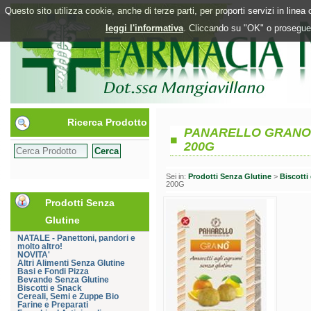
Questo sito utilizza cookie, anche di terze parti, per proporti servizi in line
leggi l'informativa
. Cliccando su "OK" o proseguen
Ricerca Prodotto
PANARELLO GRANO'
200G
Sei in:
Prodotti Senza Glutine
>
Biscotti
200G
Prodotti Senza
Glutine
NATALE - Panettoni, pandori e
molto altro!
NOVITA'
Altri Alimenti Senza Glutine
Basi e Fondi Pizza
Bevande Senza Glutine
Biscotti e Snack
Cereali, Semi e Zuppe Bio
Farine e Preparati