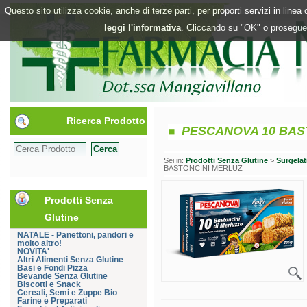
Questo sito utilizza cookie, anche di terze parti, per proporti servizi in line
leggi l'informativa
. Cliccando su "OK" o proseguen
Ricerca Prodotto
PESCANOVA 10 BAS
Sei in:
Prodotti Senza Glutine
>
Surgelat
BASTONCINI MERLUZ
Prodotti Senza
Glutine
NATALE - Panettoni, pandori e
molto altro!
NOVITA'
Altri Alimenti Senza Glutine
Basi e Fondi Pizza
Bevande Senza Glutine
Biscotti e Snack
Cereali, Semi e Zuppe Bio
Farine e Preparati