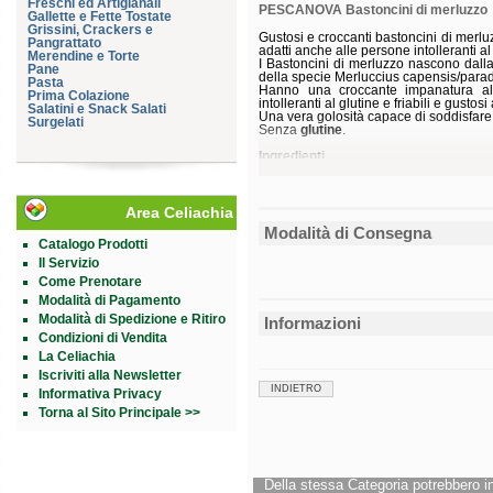
Freschi ed Artigianali
PESCANOVA Bastoncini di merluzzo
Gallette e Fette Tostate
Grissini, Crackers e
Gustosi e croccanti bastoncini di merluz
Pangrattato
adatti anche alle persone intolleranti al
Merendine e Torte
I Bastoncini di merluzzo nascono dalla 
Pane
della specie Merluccius capensis/para
Pasta
Hanno una croccante impanatura al 
Prima Colazione
intolleranti al glutine e friabili e gustos
Salatini e Snack Salati
Una vera golosità capace di soddisfare l
Surgelati
Senza
glutine
.
Ingredienti
Merluzzo sudafricano 55%, pangrattato [f
colorante (caramello naturale)], acqua, 
addensante (gomma di xanthan), aroma
Può contenere tracce di
uovo
,
latte
,
mo
Area Celiachia
Modalità di Consegna
Valori nutrizionali
Catalogo Prodotti
Energia
Il Servizio
Come Prenotare
Grassi
Modalità di Pagamento
di cui saturi
Carboidrati
Modalità di Spedizione e Ritiro
Informazioni
di cui zuccheri
Condizioni di Vendita
Fibra
Proteine
La Celiachia
Sale
Iscriviti alla Newsletter
INDIETRO
Informativa Privacy
Modalità d'uso
- In padella: versare il prodotto ancor
Torna al Sito Principale >>
5 minuti circa girandolo delicatamente 
- In forno: disporre il prodotto ancora
preriscaldato a 220° C per 13 minuti cir
Conservazione
Della stessa Categoria potrebbero in
Conservare ad una temperatura pari o i