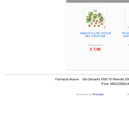
Formato
Confezione da 300 g, contenente 10 ba
GREEN FLUTE STUZZI
PES
MIX CROCCHE
SAP
CELIACO.M Srl
€ 7,90
Farmacia Nuova
Via Giovanni XXIII 70 Pinerolo 1
P.Iva: 08022350014
Powered by
Prenofa
W