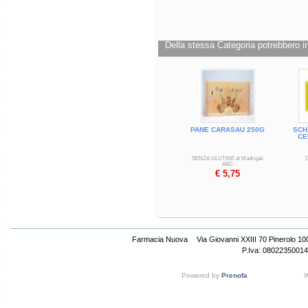
Formato
Confezione da 160 g
Cod.
S019
Della stessa Categoria potrebbero in
PANE CARASAU 250G
SCH
CE
SENZA GLUTINE di Madrigali
A&C
€ 5,75
Farmacia Nuova
Via Giovanni XXIII 70 Pinerolo 1
P.Iva: 08022350014
Powered by
Prenofa
W