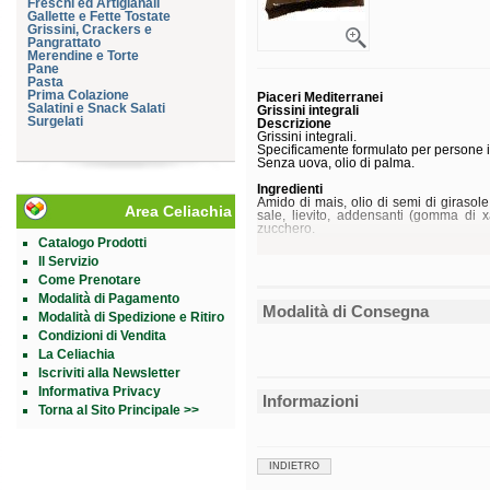
Freschi ed Artigianali
Gallette e Fette Tostate
Grissini, Crackers e
Pangrattato
Merendine e Torte
Pane
Pasta
Prima Colazione
Piaceri Mediterranei
Salatini e Snack Salati
Grissini integrali
Surgelati
Descrizione
Grissini integrali.
Specificamente formulato per persone int
Senza uova, olio di palma.
Ingredienti
Amido di mais, olio di semi di girasole
Area Celiachia
sale, lievito, addensanti (gomma di x
zucchero.
Catalogo Prodotti
Senza
glutine
.
Il Servizio
Naturalmente privo di
lattosio
.
Come Prenotare
Caratteristiche nutrizionali
Modalità di Pagamento
Valori medi
Modalità di Consegna
Modalità di Spedizione e Ritiro
Energia
Condizioni di Vendita
Grassi
La Celiachia
di cui acidi grassi saturi
Iscriviti alla Newsletter
Carboidrati
di cui zuccheri
Informativa Privacy
Fibre
Informazioni
Torna al Sito Principale >>
Proteine
Sale
Conservazione
Validità a confezionamento integro: 9 m
INDIETRO