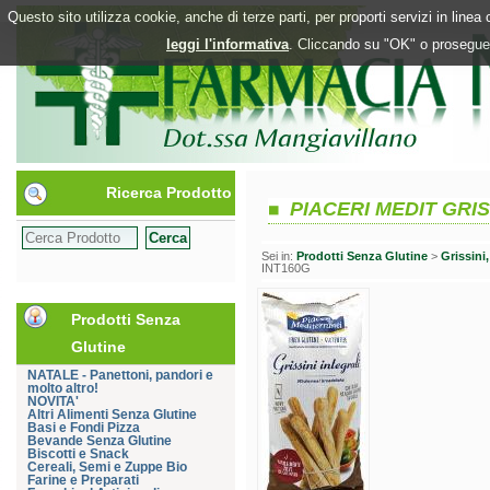
Questo sito utilizza cookie, anche di terze parti, per proporti servizi in line
leggi l'informativa
. Cliccando su "OK" o proseguen
Ricerca Prodotto
PIACERI MEDIT GRIS
Sei in:
Prodotti Senza Glutine
>
Grissini
INT160G
Prodotti Senza
Glutine
NATALE - Panettoni, pandori e
molto altro!
NOVITA'
Altri Alimenti Senza Glutine
Basi e Fondi Pizza
Bevande Senza Glutine
Biscotti e Snack
Cereali, Semi e Zuppe Bio
Farine e Preparati