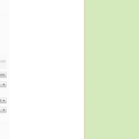
nato
.
UA
E