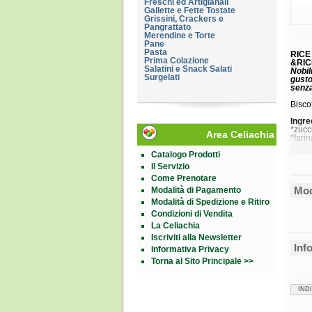
Freschi ed Artigianali
Gallette e Fette Tostate
Grissini, Crackers e
Pangrattato
Merendine e Torte
Pane
Pasta
RICE
Prima Colazione
&
RIC
Salatini e Snack Salati
Nobil
Surgelati
gusto
senza
Biscot
Ingre
*zucc
Area Celiachia
*farin
acido
Catalogo Prodotti
*biol
Il Servizio
Come Prenotare
ENERG
Mod
Modalità di Pagamento
GRAS
Modalità di Spedizione e Ritiro
di cui
CARB
Condizioni di Vendita
di cu
La Celiachia
FIBR
Iscriviti alla Newsletter
PROT
SAL
Inf
Informativa Privacy
Torna al Sito Principale >>
Cons
Conse
Form
IND
Confe