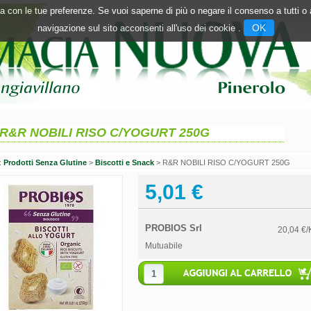
inea con le tue preferenze. Se vuoi saperne di più o negare il consenso a tutti 
OK
navigazione sul sito acconsenti all'uso dei cookie .
R&R NOBILI RISO C/YOGURT 250G
n:
Prodotti Senza Glutine
>
Biscotti e Snack
> R&R NOBILI RISO C/YOGURT 250G
5,01 €
PROBIOS Srl
20,04 €/
Mutuabile