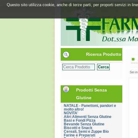
Questo sito utilizza cookie, anche di terze parti, per proporti servizi in l
Ricerca Prodotto
Sei i
Prodotti Senza
Glutine
NATALE - Panettoni, pandori e
molto altro!
NOVITA'
Altri Alimenti Senza Glutine
Basi e Fondi Pizza
Bevande Senza Glutine
Biscotti e Snack
Cereali, Semi e Zuppe Bio
Farine e Preparati