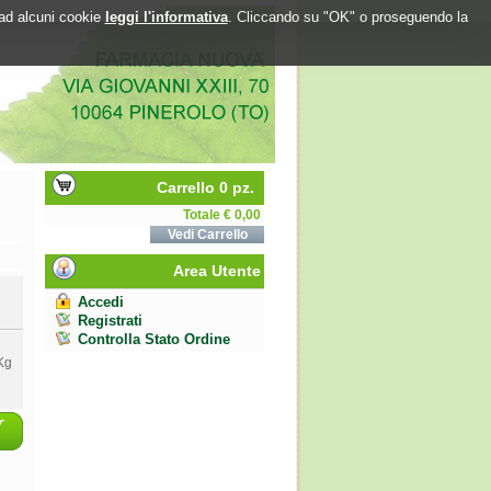
o ad alcuni cookie
leggi l'informativa
. Cliccando su "OK" o proseguendo la
Carrello 0 pz.
Totale € 0,00
Vedi Carrello
Area Utente
Accedi
Registrati
Controlla Stato Ordine
Kg