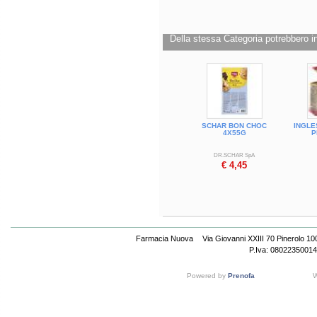
Formato
Flow pack da 330 g.
Cod.
100028
Della stessa Categoria potrebbero in
SCHAR BON CHOC
INGLE
4X55G
P
DR.SCHAR SpA
€ 4,45
Farmacia Nuova
Via Giovanni XXIII 70 Pinerolo 1
P.Iva: 08022350014
Powered by
Prenofa
W