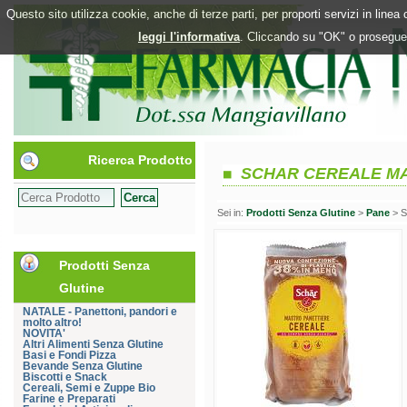
Questo sito utilizza cookie, anche di terze parti, per proporti servizi in line
leggi l'informativa
. Cliccando su "OK" o proseguen
Ricerca Prodotto
SCHAR CEREALE M
Sei in:
Prodotti Senza Glutine
>
Pane
> 
Prodotti Senza
Glutine
NATALE - Panettoni, pandori e
molto altro!
NOVITA'
Altri Alimenti Senza Glutine
Basi e Fondi Pizza
Bevande Senza Glutine
Biscotti e Snack
Cereali, Semi e Zuppe Bio
Farine e Preparati