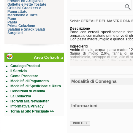
Freschi ed Artigianali
Gallette e Fette Tostate
Grissini, Crackers e
Pangrattato
Merendine e Torte
Pane
Schär CEREALE DEL MASTRO PANI
Pasta
Prima Colazione
Descrizione
Salatini e Snack Salati
Pane con cereali specificamente formu
Surgelati
preparato con materie prime prive di glu
Con pasta madre, miglio e quinoa. Ricco
Ingredienti
Amido di mais, acqua, pasta madre 12% 
(farina di miglio 2,6%, farina di qu
Area Celiachia
barbabietola, sciroppo di riso, olio di s
2,1%, crusca di
soia
1,9%, semi di l
fiocchi di miglio 1,4%, proteine di
soia
,
Catalogo Prodotti
Il Servizio
Senza conservanti,
glutine
e
lattosio
. 
Come Prenotare
Caratteristiche nutrizionali
Modalità di Consegna
Modalità di Pagamento
Valori medi per 100 g
Energia
1.078 kJ
Modalità di Spedizione e Ritiro
256 kcal
Condizioni di Vendita
Grassi
6,2 g
La Celiachia
di cui saturi
0,8 g
Carboidrati
41 g
Iscriviti alla Newsletter
di cui zuccheri
5,8 g
Informazioni
Informativa Privacy
Fibre
8,7 g
Proteine
4,4 g
Torna al Sito Principale >>
Sale
0,91 g
Conservazione
INDIETRO
Conservare a temperatura ambiente.
Validità a confezionamento integro: 2 m