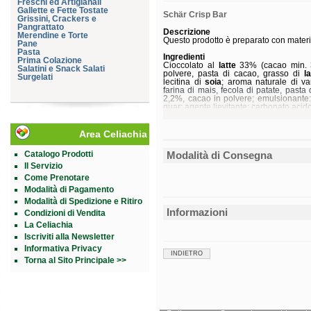
Freschi ed Artigianali
Gallette e Fette Tostate
Schär Crisp Bar
Grissini, Crackers e
Pangrattato
Descrizione
Merendine e Torte
Questo prodotto è preparato con materie
Pane
Pasta
Ingredienti
Prima Colazione
Cioccolato al
latte
33% (cacao min. 3
Salatini e Snack Salati
polvere, pasta di cacao, grasso di
la
Surgelati
lecitina di
soia
; aroma naturale di van
farina di mais, fecola di patate, pasta
2,2%, cacao in polvere; emulsionante:
guar; agente lievitante: carbonato acido
Senza
glutine
. Può contenere tracce d
Area Celiachia
Caratteristiche nutrizionali
Valori medi
per 100 g
Catalogo Prodotti
Modalità di Consegna
Energia
2259 kJ
550 kcal
Il Servizio
Grassi
32 g
Come Prenotare
di cui acidi grassi saturi
16 g
Modalità di Pagamento
Carboidrati
60 g
di cui zuccheri
37 g
Modalità di Spedizione e Ritiro
Fibre
1,4 g
Informazioni
Condizioni di Vendita
Proteine
4,7 g
Sale
0,20 g
La Celiachia
Iscriviti alla Newsletter
Conservazione
Informativa Privacy
Conservare a temperatura ambiente.
INDIETRO
Validità a confezione integra: 6 mesi.
Torna al Sito Principale >>
Formato
Flow pack da 3 pezzi da 35 g l'uno.
Cod.
100517