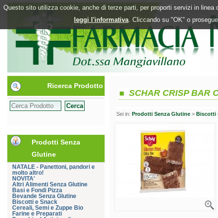
Questo sito utilizza cookie, anche di terze parti, per proporti servizi in line
leggi l'informativa
. Cliccando su "OK" o proseguen
Ricerca Prodotto
SCHAR CRISP BAR 
Sei in:
Prodotti Senza Glutine
>
Biscotti
Prodotti Senza
Glutine
NATALE - Panettoni, pandori e
molto altro!
NOVITA'
Altri Alimenti Senza Glutine
Basi e Fondi Pizza
Bevande Senza Glutine
Biscotti e Snack
Cereali, Semi e Zuppe Bio
Farine e Preparati