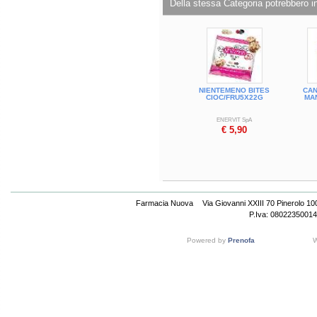
Della stessa Categoria potrebbero in
NIENTEMENO BITES
CAN
CIOC/FRU5X22G
MA
ENERVIT SpA
€ 5,90
Farmacia Nuova
Via Giovanni XXIII 70 Pinerolo 1
P.Iva: 08022350014
Powered by
Prenofa
W