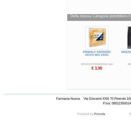
Della stessa Categoria potrebbero in
PRIMALY PAPPARD
MASSI
UOVO BIO 250G
DIFASS INTERNATIONAL SpA
MA
€ 3,90
Farmacia Nuova
Via Giovanni XXIII 70 Pinerolo 1
P.Iva: 08022350014
Powered by
Prenofa
W