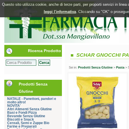
Questo sito utilizza cookie, anche di terze parti, per proporti servizi in line
leggi l'informativa
. Cliccando su "OK" o proseguen
Ricerca Prodotto
SCHAR GNOCCHI PA
Sei in:
Prodotti Senza Glutine
>
Pasta
> 
Prodotti Senza
Glutine
NATALE - Panettoni, pandori e
molto altro!
NOVITA'
Altri Alimenti Senza Glutine
Basi e Fondi Pizza
Bevande Senza Glutine
Biscotti e Snack
Cereali, Semi e Zuppe Bio
Farine e Preparati