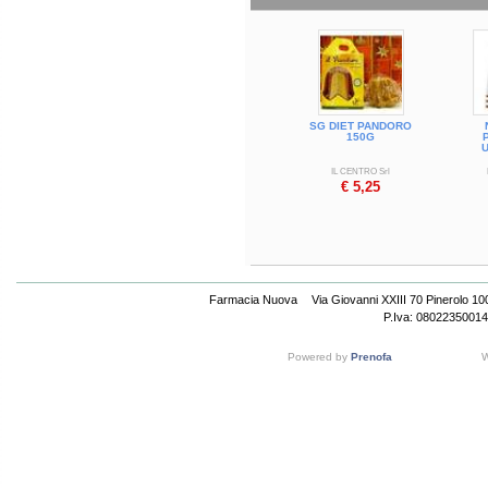
SG DIET PANDORO
150G
U
IL CENTRO Srl
€ 5,25
Farmacia Nuova
Via Giovanni XXIII 70 Pinerolo 1
P.Iva: 08022350014
Powered by
Prenofa
W