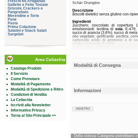
Freschi ed Artigianali
Schär Orangino
Gallette e Fette Tostate
Grissini, Crackers e
Descrizione
Pangrattato
Biscotti dietetici senza glutine con ripie
Merendine e Torte
Pane
Ingredienti
Pasta
Zucchero; cioccolato di copertura 
Prima Colazione
emulsionanti: lecitina di
soia
, E-476;
Salatini e Snack Salati
succo di arancia (3,6%); succo di mela (
Surgelati
olio vegetale; gelificante: pectina; corre
carbonato acido di ammonio e di sodi
aroma; colorante: E-160b.
Senza
glutine
. Può contenere tracce d
Caratteristiche nutrizionali
Area Celiachia
Valori medi
per 100 g
Modalità di Consegna
Valore energetico
1473 kJ - 349 k
Catalogo Prodotti
Proteine
5,8 g
Carboidrati
62,6 g
Il Servizio
di cui zuccheri
15,0 g
Come Prenotare
Grassi
7,5 g
Modalità di Pagamento
di cui acidi grassi saturi
3,7 g
Fibre
4,1 g
Modalità di Spedizione e Ritiro
Informazioni
Sale
0,14 g
Condizioni di Vendita
Conservazione
La Celiachia
Validità a confezione integra: 5 mesi.
Iscriviti alla Newsletter
INDIETRO
Informativa Privacy
Formato
Scatola da 150 g.
Torna al Sito Principale >>
Cod.
03417
Della stessa Categoria potrebbero in