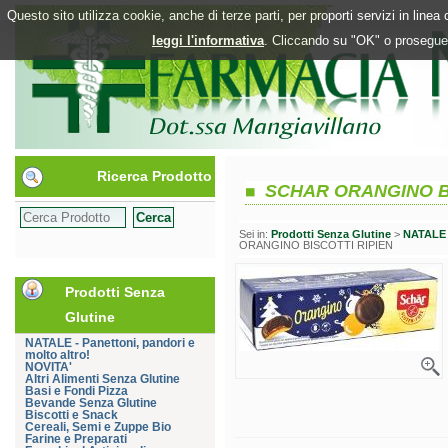
Questo sito utilizza cookie, anche di terze parti, per proporti servizi in line
leggi l'informativa
. Cliccando su "OK" o proseguen
Ricerca Prodotto
SCHAR ORANGINO BI
Sei in:
Prodotti Senza Glutine
>
NATALE -
ORANGINO BISCOTTI RIPIEN
Prodotti Senza
Glutine
NATALE - Panettoni, pandori e
molto altro!
NOVITA'
Altri Alimenti Senza Glutine
Basi e Fondi Pizza
Bevande Senza Glutine
Biscotti e Snack
Cereali, Semi e Zuppe Bio
Farine e Preparati