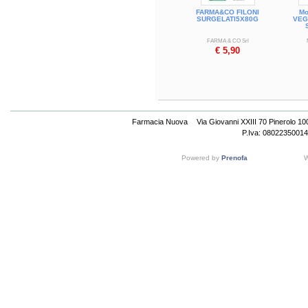
FARMA&CO FILONI
Mo
SURGELATI5X80G
VEG
FARMA & CO Srl
€ 5,90
Farmacia Nuova
Via Giovanni XXIII 70 Pinerolo 1
P.Iva: 08022350014
Powered by
Prenofa
W