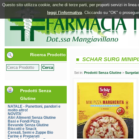
Questo sito utilizza cookie, anche di terze parti, per proporti servizi in line
leggi l'informativa
. Cliccando su "OK" o proseguen
Ricerca Prodotto
SCHAR SURG MINIP
Sei in:
Prodotti Senza Glutine
>
Surgelat
Prodotti Senza
Glutine
NATALE - Panettoni, pandori e
molto altro!
NOVITA'
Altri Alimenti Senza Glutine
Basi e Fondi Pizza
Bevande Senza Glutine
Biscotti e Snack
Cereali, Semi e Zuppe Bio
Farine e Preparati