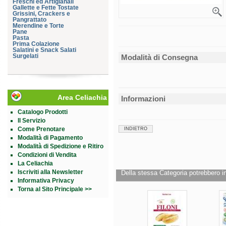
Freschi ed Artigianali
Gallette e Fette Tostate
Grissini, Crackers e
Pangrattato
Merendine e Torte
Pane
Pasta
Prima Colazione
Salatini e Snack Salati
Surgelati
Modalità di Consegna
Area Celiachia
Informazioni
Catalogo Prodotti
Il Servizio
Come Prenotare
INDIETRO
Modalità di Pagamento
Modalità di Spedizione e Ritiro
Condizioni di Vendita
La Celiachia
Iscriviti alla Newsletter
Della stessa Categoria potrebbero in
Informativa Privacy
Torna al Sito Principale >>