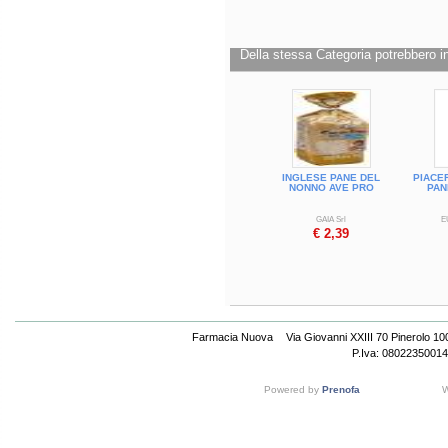
Della stessa Categoria potrebbero in
INGLESE PANE DEL
PIACE
NONNO AVE PRO
PAN
GAIA Srl
E
€ 2,39
Farmacia Nuova
Via Giovanni XXIII 70 Pinerolo 1
P.Iva: 08022350014
Powered by
Prenofa
W