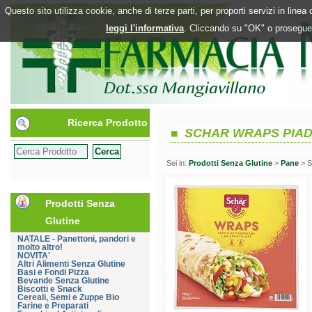
Questo sito utilizza cookie, anche di terze parti, per proporti servizi in line
leggi l'informativa
. Cliccando su "OK" o proseguen
Ricerca Prodotto
SCHAR WRAPS PIAD
Sei in:
Prodotti Senza Glutine
>
Pane
> 
Prodotti Senza
Glutine
NATALE - Panettoni, pandori e
molto altro!
NOVITA'
Altri Alimenti Senza Glutine
Basi e Fondi Pizza
Bevande Senza Glutine
Biscotti e Snack
Cereali, Semi e Zuppe Bio
Farine e Preparati