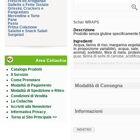
Freschi ed Artigianali
Gallette e Fette Tostate
Grissini, Crackers e
Pangrattato
Merendine e Torte
Pane
Schär WRAPS
Pasta
Prima Colazione
Descrizione
Salatini e Snack Salati
Prodotto senza glutine specificamente fo
Surgelati
Ingredienti
Acqua, farina di riso, margarina vegetal
in proporzione variabile), acqua, sale;
aroma], sorbitolo, fibra di mela, protei
guar, farina di semi di carrube; acidific
Area Celiachia
Senza
glutine
e
lattosio
. Può contenere
Catalogo Prodotti
Caratteristiche nutrizionali
Il Servizio
Valori medi
per 100 g
Energia
1258 kJ/299 kc
Come Prenotare
Grassi
6,2 g
Modalità di Consegna
Modalità di Pagamento
di cui acidi grassi saturi
3,1 g
Carboidrati
49 g
Modalità di Spedizione e Ritiro
di cui zuccheri
1,9 g
Condizioni di Vendita
Fibre
9,3 g
La Celiachia
Proteine
7,1 g
Sale
1,0 g
Iscriviti alla Newsletter
Informazioni
Informativa Privacy
Conservazione
Conservare in luogo fresco e asciutto.
Torna al Sito Principale >>
Validità a confezione integra: 4 mesi.
Formato
INDIETRO
Busta da 240 g.
Cod.
100077