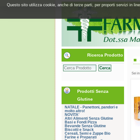
Questo sito utilizza cookie, anche di terze parti, per proporti servizi in l
Ricerca Prodotto
Sei i
Prodotti Senza
Glutine
NATALE - Panettoni, pandori e
molto altro!
NOVITA'
Altri Alimenti Senza Glutine
Basi e Fondi Pizza
Bevande Senza Glutine
Biscotti e Snack
Cereali, Semi e Zuppe Bio
Farine e Preparati