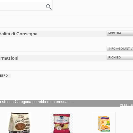
alità di Consegna
MOSTRA
INFO AGGIUNTIV
ormazioni
RICHIEDI
IETRO
a stessa Categoria potrebbero interessarti...
VEDI TU