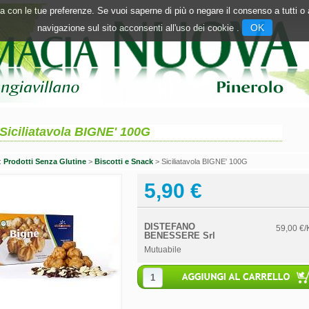
inea con le tue preferenze. Se vuoi saperne di più o negare il consenso a tutti 
OK
navigazione sul sito acconsenti all'uso dei cookie .
Siciliatavola BIGNE' 100G
n:
Prodotti Senza Glutine
>
Biscotti e Snack
> Siciliatavola BIGNE' 100G
5,90 €
DISTEFANO
59,00 €/
BENESSERE Srl
Mutuabile