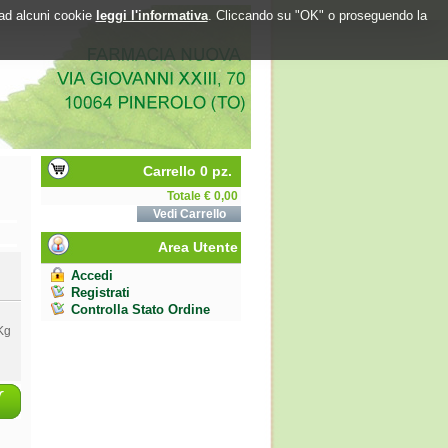
o ad alcuni cookie
leggi l'informativa
. Cliccando su "OK" o proseguendo la
Carrello 0 pz.
Totale € 0,00
Vedi Carrello
Area Utente
Accedi
Registrati
Controlla Stato Ordine
Kg