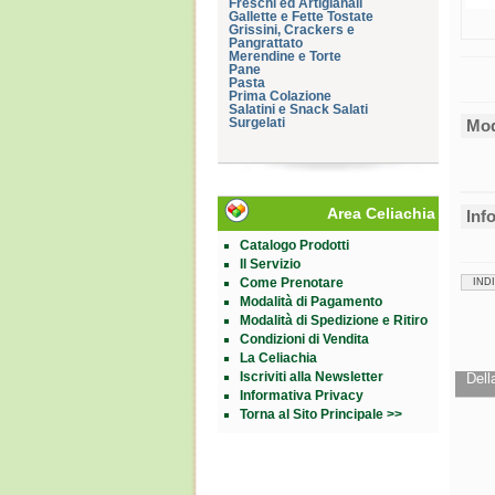
Freschi ed Artigianali
Gallette e Fette Tostate
Grissini, Crackers e
Pangrattato
Merendine e Torte
Pane
Pasta
Prima Colazione
Salatini e Snack Salati
Surgelati
Mod
Area Celiachia
Inf
Catalogo Prodotti
Il Servizio
Come Prenotare
IND
Modalità di Pagamento
Modalità di Spedizione e Ritiro
Condizioni di Vendita
La Celiachia
Iscriviti alla Newsletter
Dell
Informativa Privacy
Torna al Sito Principale >>