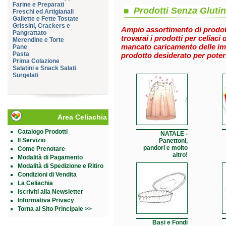
Farine e Preparati
Prodotti Senza Gluti
Freschi ed Artigianali
Gallette e Fette Tostate
Grissini, Crackers e
Ampio assortimento di prodot
Pangrattato
trovarai i prodotti per celiaci
Merendine e Torte
mancato caricamento delle im
Pane
Pasta
prodotto desiderato per poterl
Prima Colazione
Salatini e Snack Salati
Surgelati
Area Celiachia
Catalogo Prodotti
NATALE -
Il Servizio
Panettoni,
pandori e molto
Come Prenotare
altro!
Modalità di Pagamento
Modalità di Spedizione e Ritiro
Condizioni di Vendita
La Celiachia
Iscriviti alla Newsletter
Informativa Privacy
Torna al Sito Principale >>
Basi e Fondi