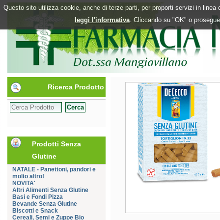
Questo sito utilizza cookie, anche di terze parti, per proporti servizi in line
leggi l'informativa
. Cliccando su "OK" o proseguen
Ricerca Prodotto
Prodotti Senza
Glutine
NATALE - Panettoni, pandori e
molto altro!
NOVITA'
Altri Alimenti Senza Glutine
Basi e Fondi Pizza
Bevande Senza Glutine
Biscotti e Snack
Cereali, Semi e Zuppe Bio