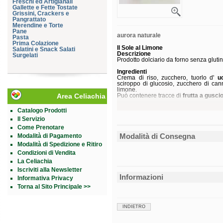
Freschi ed Artigianali
Gallette e Fette Tostate
Grissini, Crackers e
Pangrattato
Merendine e Torte
Pane
aurora naturale
Pasta
Prima Colazione
Il Sole al Limone
Salatini e Snack Salati
Descrizione
Surgelati
Prodotto dolciario da forno senza glutin
Ingredienti
Crema di riso, zucchero, tuorlo d'
u
sciroppo di glucosio, zucchero di canna
limone.
Area Celiachia
Può contenere tracce di
frutta a gusci
Senza
glutine
.
Catalogo Prodotti
Il Servizio
Caratteristiche nutrizionali
Valori medi
Come Prenotare
Energia
Modalità di Consegna
Modalità di Pagamento
Grassi
di cui acidi grassi saturi
Modalità di Spedizione e Ritiro
Carboidrati
Condizioni di Vendita
di cui zuccheri
La Celiachia
Proteine
Sale
Iscriviti alla Newsletter
Informazioni
Informativa Privacy
Modalità d'uso
Consumare tal quale.
Torna al Sito Principale >>
Conservazione
Conservare in luogo fresco ed asciutto.
INDIETRO
Termine ultimo di conservazione dalla d
Formato