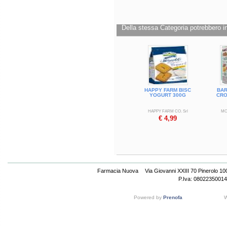
Peso netto: 200 g.
Della stessa Categoria potrebbero in
HAPPY FARM BISC
BAR
YOGURT 300G
CRO
HAPPY FARM CO. Srl
MO
€ 4,99
Farmacia Nuova
Via Giovanni XXIII 70 Pinerolo 1
P.Iva: 08022350014
Powered by
Prenofa
W