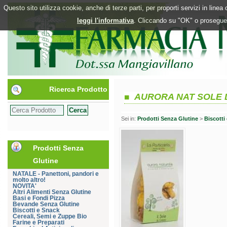
Questo sito utilizza cookie, anche di terze parti, per proporti servizi in line
leggi l'informativa
. Cliccando su "OK" o proseguen
Ricerca Prodotto
AURORA NAT SOLE 
Sei in:
Prodotti Senza Glutine
>
Biscotti
Prodotti Senza
Glutine
NATALE - Panettoni, pandori e
molto altro!
NOVITA'
Altri Alimenti Senza Glutine
Basi e Fondi Pizza
Bevande Senza Glutine
Biscotti e Snack
Cereali, Semi e Zuppe Bio
Farine e Preparati