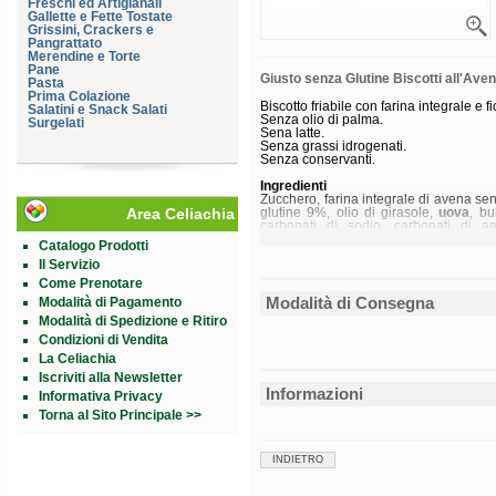
Freschi ed Artigianali
Gallette e Fette Tostate
Grissini, Crackers e
Pangrattato
Merendine e Torte
Pane
Giusto senza Glutine Biscotti all'Ave
Pasta
Prima Colazione
Biscotto friabile con farina integrale e 
Salatini e Snack Salati
Senza olio di palma.
Surgelati
Sena latte.
Senza grassi idrogenati.
Senza conservanti.
Ingredienti
Zucchero, farina integrale di avena senz
Area Celiachia
glutine 9%, olio di girasole,
uova
, bu
carbonati di sodio, carbonati di am
rosmarino; emulsionante: lecitina di gir
Catalogo Prodotti
Il Servizio
Valori nutrizionali
Energia
Come Prenotare
Grassi
Modalità di Consegna
Modalità di Pagamento
di cui saturi
Carboidrati
Modalità di Spedizione e Ritiro
di cui zuccheri
Condizioni di Vendita
Fibre
La Celiachia
Proteine
Sale
Iscriviti alla Newsletter
Informazioni
Informativa Privacy
Formato
Confezione da 250 g
Torna al Sito Principale >>
INDIETRO