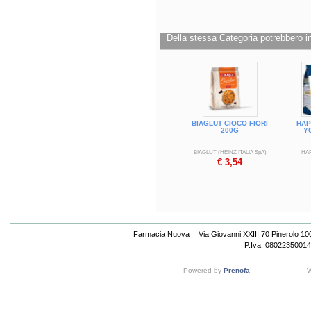
Della stessa Categoria potrebbero in
BIAGLUT CIOCO FIORI
HAP
200G
Y
BIAGLUT (HEINZ ITALIA SpA)
HAP
€ 3,54
Farmacia Nuova
Via Giovanni XXIII 70 Pinerolo 1
P.Iva: 08022350014
Powered by
Prenofa
W