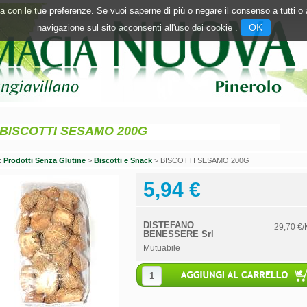
inea con le tue preferenze. Se vuoi saperne di più o negare il consenso a tutti 
OK
navigazione sul sito acconsenti all'uso dei cookie .
BISCOTTI SESAMO 200G
n:
Prodotti Senza Glutine
>
Biscotti e Snack
> BISCOTTI SESAMO 200G
5,94 €
DISTEFANO
29,70 €/
BENESSERE Srl
Mutuabile