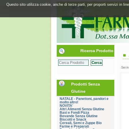
Questo sito utilizza cookie, anche di terze parti, per proporti servizi in l
Ricerca Prodotto
Sei i
Prodotti Senza
Glutine
NATALE - Panettoni, pandori e
molto altro!
NOVITA'
Altri Alimenti Senza Glutine
Basi e Fondi Pizza
Bevande Senza Glutine
Biscotti e Snack
Cereali, Semi e Zuppe Bio
Farine e Preparati