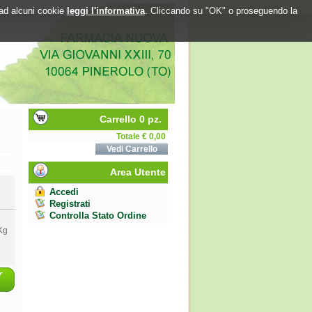
o ad alcuni cookie
leggi l'informativa
. Cliccando su "OK" o proseguendo la
Carrello 0 pz.
Totale € 0,00
Vedi Carrello
Area Utente
Accedi
Registrati
Controlla Stato Ordine
Kg