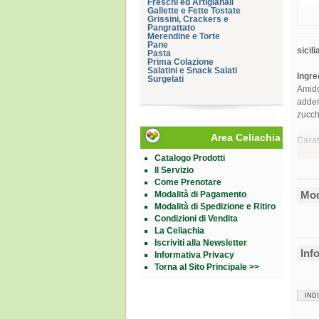
Freschi ed Artigianali
Gallette e Fette Tostate
Grissini, Crackers e
Pangrattato
Merendine e Torte
Pane
sicil
Pasta
Prima Colazione
Salatini e Snack Salati
Ingre
Surgelati
Amido 
adden
zucch
Area Celiachia
Carat
Catalogo Prodotti
Valor
Il Servizio
Prote
Come Prenotare
Carbo
Grass
Mod
Modalità di Pagamento
Sodi
Modalità di Spedizione e Ritiro
Potas
Ferro
Condizioni di Vendita
La Celiachia
Form
Iscriviti alla Newsletter
200 g
Inf
Informativa Privacy
Cod.
Torna al Sito Principale >>
IND