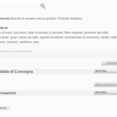
iatavola
Biscotti al sesamo senza glutine. Prodotto dietetico.
dienti
di mais; zucchero; latte scremato in polvere; fibre vegetali; proteine del latte;
sante: guar; calcio da latte; agente lievitante: bicarbonato di ammonio; strutto; latte
ero; sesamo; vanillina; sale.
teristiche nutrizionali
per 100 g
e energetico
497 kcal - 2080 kJ
CONTIN
ine
8,8 g
idrati
58,7 g
i
25,2 g
alità di Consegna
MOSTRA
o
0,14 g
sio
0,29 g
12,8 g
INFO AGGIUNTIV
ato
.
ormazioni
RICHIEDI
50
IETRO