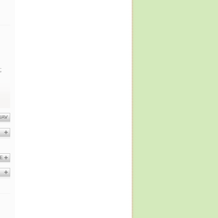
;
UA
E