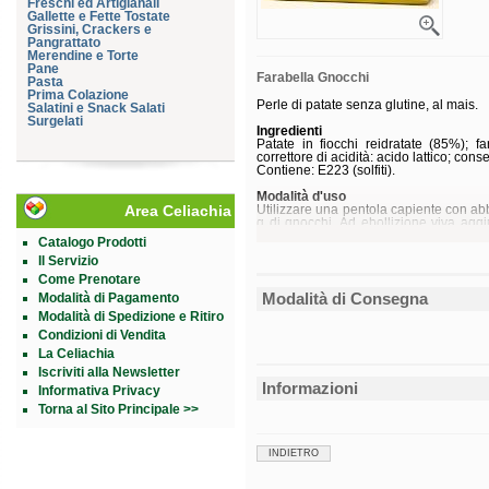
Freschi ed Artigianali
Gallette e Fette Tostate
Grissini, Crackers e
Pangrattato
Merendine e Torte
Pane
Farabella Gnocchi
Pasta
Prima Colazione
Perle di patate senza glutine, al mais.
Salatini e Snack Salati
Surgelati
Ingredienti
Patate in fiocchi reidratate (85%); fa
correttore di acidità: acido lattico; con
Contiene: E223 (solfiti).
Modalità d'uso
Area Celiachia
Utilizzare una pentola capiente con ab
g di gnocchi. Ad ebollizione viva aggi
calare gli gnocchi. Mescolarli per un 
Catalogo Prodotti
fondo della pentola. Sono cotti in m
Il Servizio
galleggiare nell’acqua.
Come Prenotare
Caratteristiche nutrizionali
Modalità di Consegna
Modalità di Pagamento
per 100 g
Calorie
178 kcal
Modalità di Spedizione e Ritiro
Grassi
0,6 g
Condizioni di Vendita
di cui saturi
0 g
La Celiachia
Carboidrati
38 g
di cui zuccheri
1 g
Iscriviti alla Newsletter
Fibre
2,1 g
Informazioni
Informativa Privacy
Proteine
4 g
Sale
1 g
Torna al Sito Principale >>
Formato
Confezione da 500 g.
INDIETRO
Cod.
393