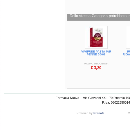
Della stessa Categoria potrebbero in
VIVIFREE PASTA M/R
R
PENNE 500G
RIGA
MOLINO SPADONI SpA
€ 3,20
Farmacia Nuova
Via Giovanni XXIII 70 Pinerolo 1
P.Iva: 08022350014
Powered by
Prenofa
W