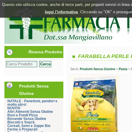
Questo sito utilizza cookie, anche di terze parti, per proporti servizi in line
leggi l'informativa
. Cliccando su "OK" o proseguen
Ricerca Prodotto
FARABELLA PERLE 
Sei in:
Prodotti Senza Glutine
>
Pasta
> 
Prodotti Senza
Glutine
NATALE - Panettoni, pandori e
molto altro!
NOVITA'
Altri Alimenti Senza Glutine
Basi e Fondi Pizza
Bevande Senza Glutine
Biscotti e Snack
Cereali, Semi e Zuppe Bio
Farine e Preparati