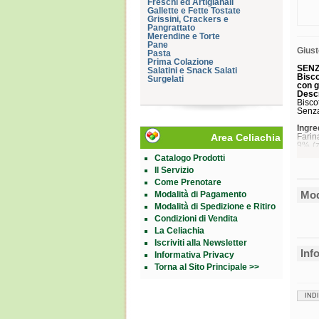
Freschi ed Artigianali
Gallette e Fette Tostate
Grissini, Crackers e
Pangrattato
Merendine e Torte
Pane
Giust
Pasta
Prima Colazione
SENZ
Salatini e Snack Salati
Bisco
Surgelati
con g
Desc
Bisco
Senza
Ingre
Area Celiachia
Farin
9% (z
giraso
Catalogo Prodotti
sodio
Il Servizio
Può c
Come Prenotare
Senz
Mod
Modalità di Pagamento
Carat
Modalità di Spedizione e Ritiro
Condizioni di Vendita
Energ
La Celiachia
Grass
di cui
Iscriviti alla Newsletter
Carbo
Inf
Informativa Privacy
di cu
Fibre
Torna al Sito Principale >>
Prote
Sale
IND