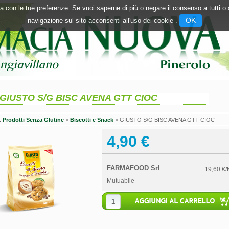
inea con le tue preferenze. Se vuoi saperne di più o negare il consenso a tutti 
OK
navigazione sul sito acconsenti all'uso dei cookie .
GIUSTO S/G BISC AVENA GTT CIOC
n:
Prodotti Senza Glutine
>
Biscotti e Snack
> GIUSTO S/G BISC AVENA GTT CIOC
4,90 €
FARMAFOOD Srl
19,60 €/
Mutuabile