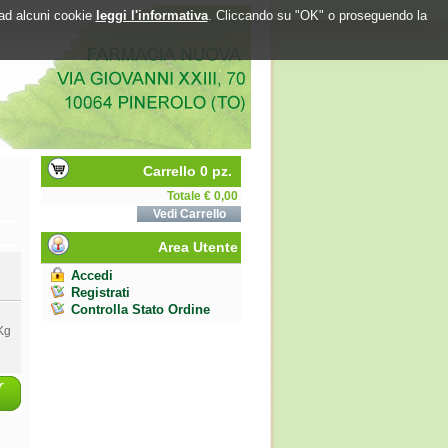
o ad alcuni cookie
leggi l'informativa
. Cliccando su "OK" o proseguendo la
Carrello 0 pz.
Totale € 0,00
Vedi Carrello
Area Utente
Accedi
Registrati
Controlla Stato Ordine
Kg