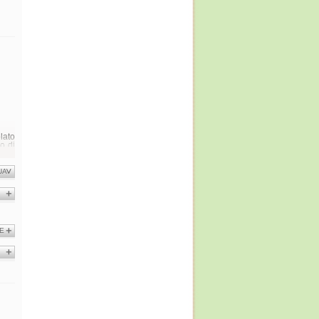
lato
io di
ti di
UA
E