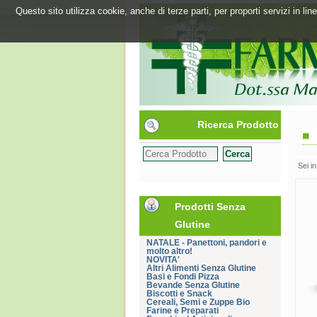
Questo sito utilizza cookie, anche di terze parti, per proporti servizi in l
Ricerca Prodotto
Sei i
Prodotti Senza
Glutine
NATALE - Panettoni, pandori e
molto altro!
NOVITA'
Altri Alimenti Senza Glutine
Basi e Fondi Pizza
Bevande Senza Glutine
Biscotti e Snack
Cereali, Semi e Zuppe Bio
Farine e Preparati