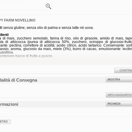
Y FARM NOVELLINO
tti senza glutine, senza olio di palma e senza latte né uova.
dienti
a di mais, zucchero semolato, farina di riso, olio di girasole, amido di mais, tapi
ta di albicocca (purea di albicocca 50%, zucchero, sciroppo di glucosio-frutto
icante: pectina; correttore di acidità: acido citrico, acido tartarico. Conservante: so
tassio, aroma, glucosio da mais, miele (3%), burro di cacao, emulsionante: lecitin
vanillina.
ontenere tracce di frutta a guscio.
Dichiarazione nutrizionale
100 g
Per biscotto 12,9 g circa
ia
442 kJ
57 kJ
1849 kcal
238 kcal
CONTIN
i
16 g
2,0 g
 acidi grassi saturi
2,8 g
0,4 g
alità di Consegna
MOSTRA
idrati
71 g
9,2 g
i zuccheri
24 g
3,1 g
1,5 g
0,2 g
ine
3,2 g
0,4 g
0,21 g
0,03 g
INFO AGGIUNTIV
ato
ormazioni
RICHIEDI
zione da 300 g.
23170
IETRO