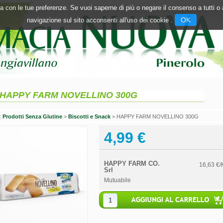
inea con le tue preferenze. Se vuoi saperne di più o negare il consenso a tutti 
OK
navigazione sul sito acconsenti all'uso dei cookie .
HAPPY FARM NOVELLINO 300G
n:
Prodotti Senza Glutine
>
Biscotti e Snack
> HAPPY FARM NOVELLINO 300G
4,99 €
HAPPY FARM CO.
16,63 €/
Srl
Mutuabile