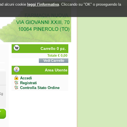
o ad alcuni cookie
leggi l'informativa
. Cliccando su "OK" o proseguendo la
Carrello 0 pz.
Totale € 0,00
Vedi Carrello
Area Utente
Accedi
Registrati
Controlla Stato Ordine
Kg