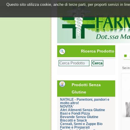
Questo sito utilizza cookie, anche di terze parti, per proporti servizi in l
Ricerca Prodotto
Sei i
Prodotti Senza
Glutine
NATALE - Panettoni, pandori e
molto altro!
NOVITA'
Altri Alimenti Senza Glutine
Basi e Fondi Pizza
Bevande Senza Glutine
Biscotti e Snack
Cereali, Semi e Zuppe Bio
Farine e Preparati