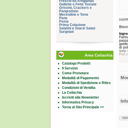
Freschi ed Artigianali
Gallette e Fette Tostate
Grissini, Crackers e
Pangrattato
Merendine e Torte
Pane
HAPP
Pasta
Prima Colazione
Bisco
Salatini e Snack Salati
Surgelati
Ingre
Farin
passa
gelif
di po
soia; 
Può c
Area Celiachia
Catalogo Prodotti
Energ
Il Servizio
Grass
Come Prenotare
di cui
Mod
Modalità di Pagamento
Carbo
di cu
Modalità di Spedizione e Ritiro
Fibre
Condizioni di Vendita
Prote
Sale
La Celiachia
Iscriviti alla Newsletter
Form
Inf
Informativa Privacy
Confe
Torna al Sito Principale >>
Cod.
IND