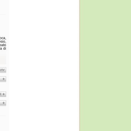
oca,
sio,
rbato
a di
UA
E