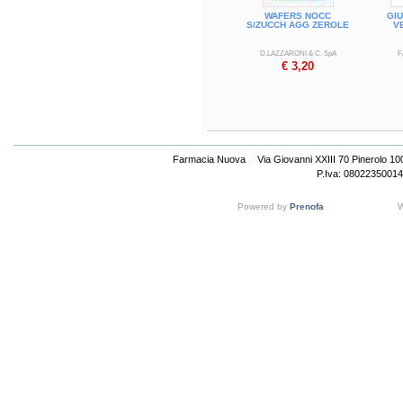
WAFERS NOCC
GIU
S/ZUCCH AGG ZEROLE
V
D.LAZZARONI & C. SpA
F
€ 3,20
Farmacia Nuova
Via Giovanni XXIII 70 Pinerolo 1
P.Iva: 08022350014
Powered by
Prenofa
W