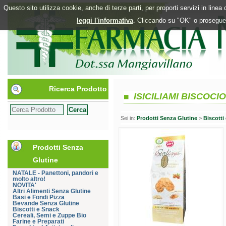
Questo sito utilizza cookie, anche di terze parti, per proporti servizi in line
leggi l'informativa
. Cliccando su "OK" o proseguen
Ricerca Prodotto
ISICILIAMI BISCOCI
Sei in:
Prodotti Senza Glutine
>
Biscotti
Prodotti Senza
Glutine
NATALE - Panettoni, pandori e
molto altro!
NOVITA'
Altri Alimenti Senza Glutine
Basi e Fondi Pizza
Bevande Senza Glutine
Biscotti e Snack
Cereali, Semi e Zuppe Bio
Farine e Preparati