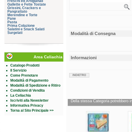
Freschi ed Artigianali
Gallette e Fette Tostate
Grissini, Crackers e
Pangrattato
Merendine e Torte
Pane
Pasta
Prima Colazione
Salatini e Snack Salati
Surgelati
Modalità di Consegna
Area Celiachia
Informazioni
Catalogo Prodotti
Il Servizio
Come Prenotare
INDIETRO
Modalità di Pagamento
Modalità di Spedizione e Ritiro
Condizioni di Vendita
La Celiachia
Iscriviti alla Newsletter
Della stessa Categoria potrebbero in
Informativa Privacy
Torna al Sito Principale >>