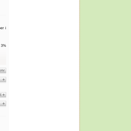
er i
, 3%
UA
E