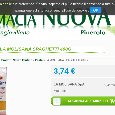
inea con le tue preferenze. Se vuoi saperne di più o negare il consenso a tutti 
OK
navigazione sul sito acconsenti all'uso dei cookie .
LA MOLISANA SPAGHETTI 400G
n:
Prodotti Senza Glutine
>
Pasta
> LA MOLISANA SPAGHETTI 400G
3,74 €
LA MOLISANA SpA
9,35 €/
Mutuabile