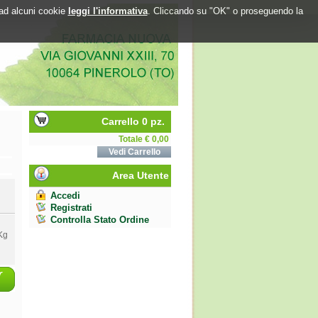
o ad alcuni cookie
leggi l'informativa
. Cliccando su "OK" o proseguendo la
Carrello 0 pz.
Totale € 0,00
Vedi Carrello
Area Utente
Accedi
Registrati
Controlla Stato Ordine
Kg