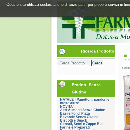
Questo sito utilizza cookie, anche di terze parti, per proporti servizi in l
Ricerca Prodotto
Sei i
Prodotti Senza
Glutine
NATALE - Panettoni, pandori e
molto altro!
NOVITA'
Altri Alimenti Senza Glutine
Basi e Fondi Pizza
Bevande Senza Glutine
Biscotti e Snack
Cereali, Semi e Zuppe Bio
Farine e Preparati