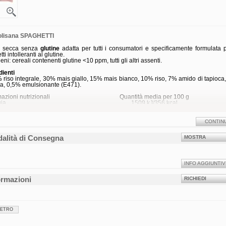
olisana SPAGHETTI
a secca senza
glutine
adatta per tutti i consumatori e specificamente formulata p
ti intolleranti al glutine.
eni: cereali contenenti glutine <10 ppm, tutti gli altri assenti.
dienti
 riso integrale, 30% mais giallo, 15% mais bianco, 10% riso, 7% amido di tapioca
a, 0,5% emulsionante (E471).
mazioni nutrizionali
Quantità media per 100 g
ia
1509 kJ/356 kcal
 totali
2,0 g
grassi saturi
0,68 g
 grassi monoinsaturi
-
CONTIN
grassi polinsaturi
-
idrati
75,9 g
alità di Consegna
MOSTRA
eri
0,38 g
i
-
o
-
1,9 g
ine
7,6 g
INFO AGGIUNTIV
0,01 g
ormazioni
RICHIEDI
ervazione
rvare a temperatura ambiente
ato
etto da 400 g
IETRO
15