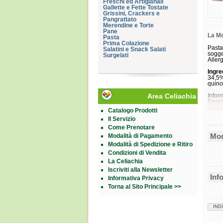
Freschi ed Artigianali
Gallette e Fette Tostate
Grissini, Crackers e
Pangrattato
Merendine e Torte
Pane
La M
Pasta
Prima Colazione
Past
Salatini e Snack Salati
sogget
Surgelati
Allerg
Ingre
34,5%
quino
Area Celiachia
Infor
Energ
Grassi
Catalogo Prodotti
acidi 
Il Servizio
acidi
acidi 
Come Prenotare
Carbo
Mod
Modalità di Pagamento
zucch
poliol
Modalità di Spedizione e Ritiro
amid
Condizioni di Vendita
Fibre
La Celiachia
Prote
Sale
Iscriviti alla Newsletter
Inf
Informativa Privacy
Cons
Conse
Torna al Sito Principale >>
Form
Sacch
IND
Cod.