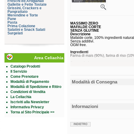
Freschi ed Artigianali
Gallette e Fette Tostate
Grissini, Crackers e
Pangrattato
Merendine e Torte
Pane
Pasta
MASSIMO ZERO
Prima Colazione
MAFALDE CORTE
Salatini e Snack Salati
SENZA GLUTINE
Surgelati
Descrizione
Mafalde corte, 100% ingredienti natural
Senza additivi.
OGM free.
Ingredienti
Farina di mais (90%), farina di riso (10
Area Celiachia
Senza
glutine
.
Catalogo Prodotti
Caratteristiche nutrizionali
Il Servizio
Valori nutrizionali
Come Prenotare
Energia
1.535 kJ
362 kcal
Modalità di Consegna
Modalità di Pagamento
Grassi
1,4 g
Modalità di Spedizione e Ritiro
di cui acidi grassi saturi
0,2 g
Carboidrati
80 g
Condizioni di Vendita
di cui zuccheri
0,6 g
La Celiachia
Fibre
1,9 g
Iscriviti alla Newsletter
Proteine
6,8 g
Sale
Informazioni
0,01 g
Informativa Privacy
Torna al Sito Principale >>
Conservazione
Conservare in luogo fresco ed asciutto.
Formato
INDIETRO
Confezione da 400 g