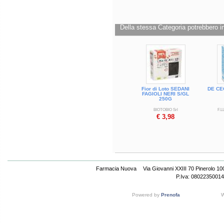
Cod.
PN0035
Cod.
PN0035
Della stessa Categoria potrebbero in
Fior di Loto SEDANI
DE CEC
FAGIOLI NERI S/GL
250G
BIOTOBIO Srl
F.L
€ 3,98
Farmacia Nuova
Via Giovanni XXIII 70 Pinerolo 1
P.Iva: 08022350014
Powered by
Prenofa
W