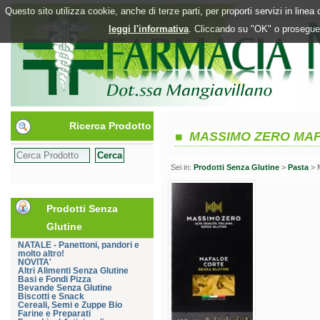
Questo sito utilizza cookie, anche di terze parti, per proporti servizi in line
leggi l'informativa
. Cliccando su "OK" o proseguen
Ricerca Prodotto
MASSIMO ZERO MA
Sei in:
Prodotti Senza Glutine
>
Pasta
> 
Prodotti Senza
Glutine
NATALE - Panettoni, pandori e
molto altro!
NOVITA'
Altri Alimenti Senza Glutine
Basi e Fondi Pizza
Bevande Senza Glutine
Biscotti e Snack
Cereali, Semi e Zuppe Bio
Farine e Preparati