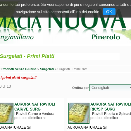
inea con le tue preferenze. Se vuoi saperne di più o negare il consenso a tutti 
OK
navigazione sul sito acconsenti all'uso dei cookie .
Surgelati - Primi Piatti
n:
Prodotti Senza Glutine
>
Surgelati
> Surgelati - Primi Piatti
 i primi piatti surgelati!
0 di 10
Ordina per
AURORA NAT RAVIOLI
AURORA NAT RAVIOL
CAR/VE SURG
RIC/SP SURG
I Ravioli Carne e Verdura
I Ravioli Ricotta e Spinaci
prodotto dietetico se...
prodotto dietetico ...
RA NATURALE Srl
AURORA NATURALE Srl