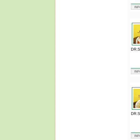
INF
DR.
INF
DR.
INF