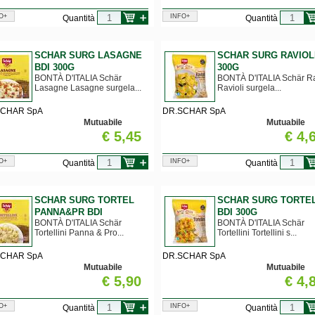
O+
INFO+
Quantità
Quantità
SCHAR SURG LASAGNE
SCHAR SURG RAVIOLI
BDI 300G
300G
BONTÀ D'ITALIA Schär
BONTÀ D'ITALIA Schär Ra
Lasagne Lasagne surgela...
Ravioli surgela...
SCHAR SpA
DR.SCHAR SpA
Mutuabile
Mutuabile
€ 5,45
€ 4,
O+
INFO+
Quantità
Quantità
SCHAR SURG TORTEL
SCHAR SURG TORTEL
PANNA&PR BDI
BDI 300G
BONTÀ D'ITALIA Schär
BONTÀ D'ITALIA Schär
Tortellini Panna & Pro...
Tortellini Tortellini s...
SCHAR SpA
DR.SCHAR SpA
Mutuabile
Mutuabile
€ 5,90
€ 4,
O+
INFO+
Quantità
Quantità