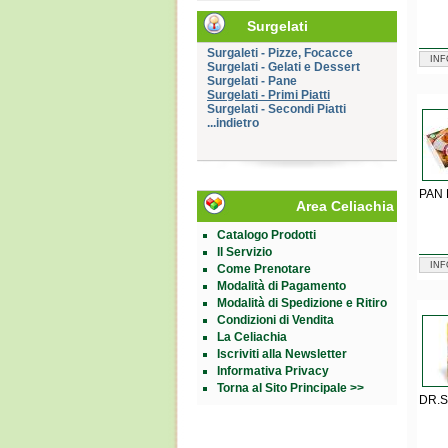
Surgelati
Surgaleti - Pizze, Focacce
INF
Surgelati - Gelati e Dessert
Surgelati - Pane
Surgelati - Primi Piatti
Surgelati - Secondi Piatti
...indietro
PAN 
Area Celiachia
Catalogo Prodotti
Il Servizio
INF
Come Prenotare
Modalità di Pagamento
Modalità di Spedizione e Ritiro
Condizioni di Vendita
La Celiachia
Iscriviti alla Newsletter
Informativa Privacy
Torna al Sito Principale >>
DR.