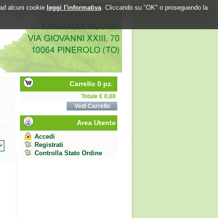
o ad alcuni cookie
leggi l'informativa
. Cliccando su "OK" o proseguendo la
Carrello 0 pz.
Totale € 0,00
Vedi Carrello
Area Utente
Accedi
Registrati
Controlla Stato Ordine
I