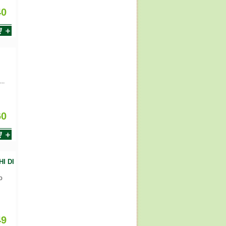
40
..
60
I DI
o
49