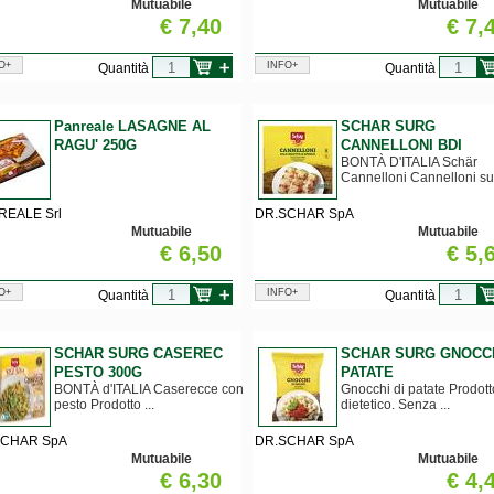
Mutuabile
Mutuabile
€ 7,40
€ 7,
O+
INFO+
Quantità
Quantità
Panreale LASAGNE AL
SCHAR SURG
RAGU' 250G
CANNELLONI BDI
BONTÀ D'ITALIA Schär
Cannelloni Cannelloni su.
REALE Srl
DR.SCHAR SpA
Mutuabile
Mutuabile
€ 6,50
€ 5,
O+
INFO+
Quantità
Quantità
SCHAR SURG CASEREC
SCHAR SURG GNOCCH
PESTO 300G
PATATE
BONTÀ d'ITALIA Caserecce con
Gnocchi di patate Prodott
pesto Prodotto ...
dietetico. Senza ...
SCHAR SpA
DR.SCHAR SpA
Mutuabile
Mutuabile
€ 6,30
€ 4,