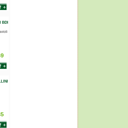
 BDI
violi
69
LINI
85