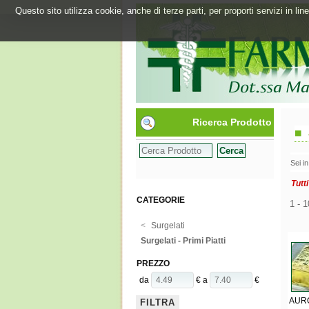
Questo sito utilizza cookie, anche di terze parti, per proporti servizi in l
Ricerca Prodotto
Sei i
Tutti
CATEGORIE
1 - 1
<
Surgelati
Surgelati - Primi Piatti
PREZZO
da
€ a
€
AURO