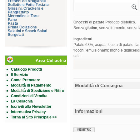
Freschi ed Artigianali
Gallette e Fette Tostate
Grissini, Crackers e
Pangrattato
Merendine e Torte
Pane
Gnocchi di patate
Prodotto dietetico.
Pasta
Prima Colazione
Senza
glutine
, senza frumento, senza
Salatini e Snack Salati
Surgelati
Ingredienti
Patate 68%, acqua, fecola di patate, fari
fiocchi, emulsionanti: mono e digliceridi
sale.
Area Celiachia
Catalogo Prodotti
Analisi media per
Per 100 g
Valore energetico
591 kJ
Il Servizio
140 kcal
Come Prenotare
Grassi
0,3 g
di cui acidi grassi saturi
0,1 g
Modalità di Consegna
Modalità di Pagamento
Carboidrati
0,2 g
Modalità di Spedizione e Ritiro
di cui zuccheri
30 g
Fibra alimentare
4,5 g
Condizioni di Vendita
Proteine
2,0 g
La Celiachia
Sale
0,60 g
Iscriviti alla Newsletter
Modalità d'uso
Informazioni
Informativa Privacy
3 litri di acqua per 400 g di gnocchi. Si
Torna al Sito Principale >>
Avvertenze
Non eccedere la dose giornaliera consigl
di una dieta variata e di uno stile di vi
INDIETRO
inferiore ai 3 anni.