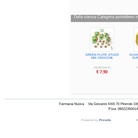
Conservazione
Fino a 12 mesi dalla data di produzion
se scongelato. Non congelare dopo che 
Cod.
101327
Della stessa Categoria potrebbero in
GREEN FLUTE STUZZI
SCHA
MIX CROCCHE
SU
CELIACO.M Srl
€ 7,90
Farmacia Nuova
Via Giovanni XXIII 70 Pinerolo 1
P.Iva: 08022350014
Powered by
Prenofa
W