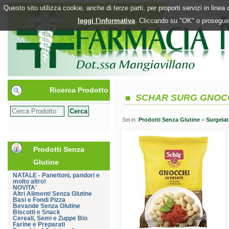
Questo sito utilizza cookie, anche di terze parti, per proporti servizi in line
leggi l'informativa
. Cliccando su "OK" o proseguen
Ricerca Prodotto
SCHAR SURG GNOCC
Sei in:
Prodotti Senza Glutine
>
Surgelat
Prodotti Senza
Glutine
NATALE - Panettoni, pandori e
molto altro!
NOVITA'
Altri Alimenti Senza Glutine
Basi e Fondi Pizza
Bevande Senza Glutine
Biscotti e Snack
Cereali, Semi e Zuppe Bio
Farine e Preparati